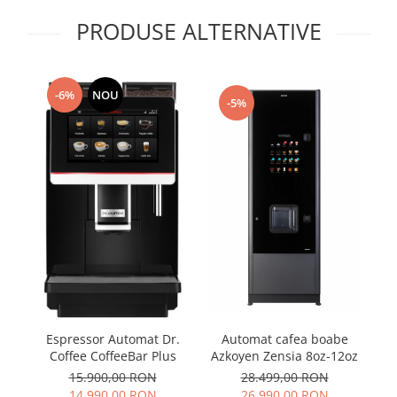
PRODUSE ALTERNATIVE
-6%
NOU
-5%
Automat cafea boabe
Espressor Automat Dr.
Azkoyen Zensia 8oz-12oz
Coffee CoffeeBar Plus
es
28.499,00 RON
15.900,00 RON
26.990,00 RON
14.990,00 RON