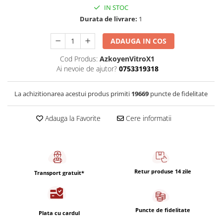
Capsule de Cafea
IN STOC
Cafea macinata
Durata de livrare:
1
ADAUGA IN COS
Cod Produs:
AzkoyenVitroX1
Ai nevoie de ajutor?
0753319318
La achizitionarea acestui produs primiti
19669
puncte de fidelitate
Adauga la Favorite
Cere informatii
Retur produse 14 zile
Transport gratuit*
Puncte de fidelitate
Plata cu cardul