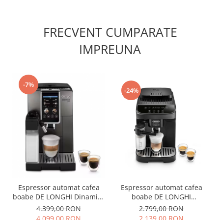
FRECVENT CUMPARATE
IMPREUNA
-7%
-24%
Espressor automat cafea
Espressor automat cafea
boabe DE LONGHI Dinamica
boabe DE LONGHI
Plus ECAM.380.95.TB
Magnifica Evo
4.399,00 RON
2.799,00 RON
ECAM290.51.B
4.099,00 RON
2.139,00 RON