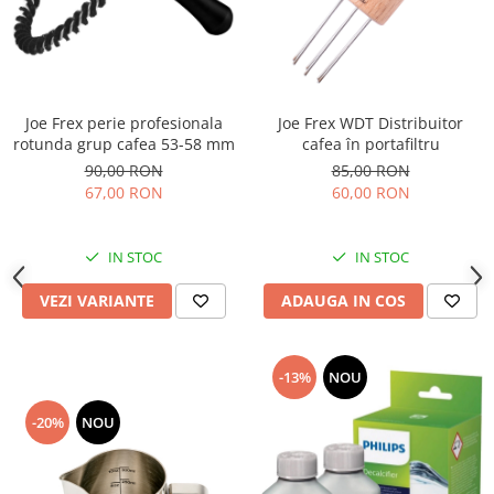
Joe Frex perie profesionala
Joe Frex WDT Distribuitor
rotunda grup cafea 53-58 mm
cafea în portafiltru
90,00 RON
85,00 RON
67,00 RON
60,00 RON
IN STOC
IN STOC
VEZI VARIANTE
ADAUGA IN COS
-13%
NOU
-20%
NOU