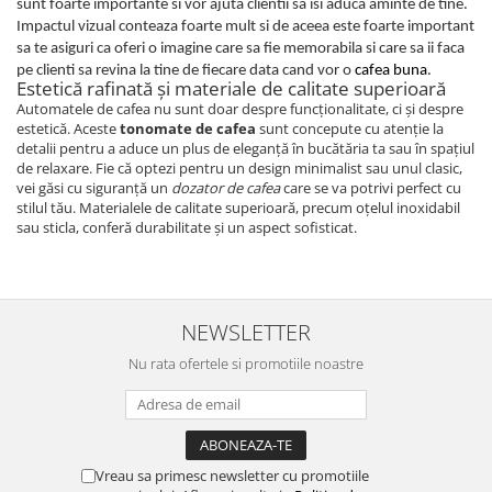
sunt foarte importante si vor ajuta clientii sa isi aduca aminte de tine.
Impactul vizual conteaza foarte mult si de aceea este foarte important
sa te asiguri ca oferi o imagine care sa fie memorabila si care sa ii faca
pe clienti sa revina la tine de fiecare data cand vor o
cafea buna
.
Estetică rafinată și materiale de calitate superioară
Automatele de cafea nu sunt doar despre funcționalitate, ci și despre
estetică. Aceste
tonomate de cafea
sunt concepute cu atenție la
detalii pentru a aduce un plus de eleganță în bucătăria ta sau în spațiul
de relaxare. Fie că optezi pentru un design minimalist sau unul clasic,
vei găsi cu siguranță un
dozator de cafea
care se va potrivi perfect cu
stilul tău. Materialele de calitate superioară, precum oțelul inoxidabil
sau sticla, conferă durabilitate și un aspect sofisticat.
NEWSLETTER
Nu rata ofertele si promotiile noastre
Vreau sa primesc newsletter cu promotiile