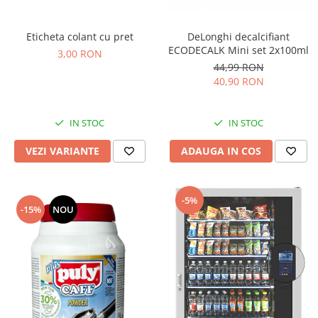
DeLonghi decalcifiant
Eticheta colant cu pret
ECODECALK Mini set 2x100ml
3,00 RON
44,99 RON
40,90 RON
IN STOC
IN STOC
ADAUGA IN COS
VEZI VARIANTE
-5%
-15%
NOU