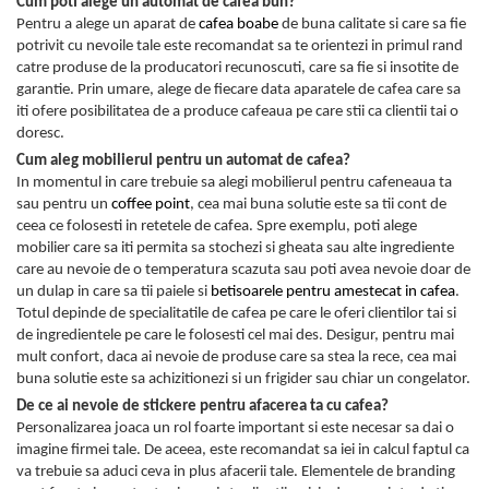
Cum poti alege un automat de cafea bun?
Pentru a alege un aparat de
cafea boabe
de buna calitate si care sa fie
potrivit cu nevoile tale este recomandat sa te orientezi in primul rand
catre produse de la producatori recunoscuti, care sa fie si insotite de
garantie. Prin umare, alege de fiecare data aparatele de cafea care sa
iti ofere posibilitatea de a produce cafeaua pe care stii ca clientii tai o
doresc.
Cum aleg mobilierul pentru un automat de cafea?
In momentul in care trebuie sa alegi mobilierul pentru cafeneaua ta
sau pentru un
coffee point
, cea mai buna solutie este sa tii cont de
ceea ce folosesti in retetele de cafea. Spre exemplu, poti alege
mobilier care sa iti permita sa stochezi si gheata sau alte ingrediente
care au nevoie de o temperatura scazuta sau poti avea nevoie doar de
un dulap in care sa tii paiele si
betisoarele pentru amestecat in cafea
.
Totul depinde de specialitatile de cafea pe care le oferi clientilor tai si
de ingredientele pe care le folosesti cel mai des. Desigur, pentru mai
mult confort, daca ai nevoie de produse care sa stea la rece, cea mai
buna solutie este sa achizitionezi si un frigider sau chiar un congelator.
De ce ai nevoie de stickere pentru afacerea ta cu cafea?
Personalizarea joaca un rol foarte important si este necesar sa dai o
imagine firmei tale. De aceea, este recomandat sa iei in calcul faptul ca
va trebuie sa aduci ceva in plus afacerii tale. Elementele de branding