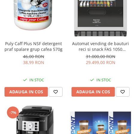
Puly Caff Plus NSF detergent
Automat vending de bauturi
praf spalare grup cafea 570g
reci si snack FAS 1050
Advanced 655
46,00 RON
31.000,00 RON
38,99 RON
29.499,00 RON
IN STOC
IN STOC
ADAUGA IN COS
ADAUGA IN COS
-7%