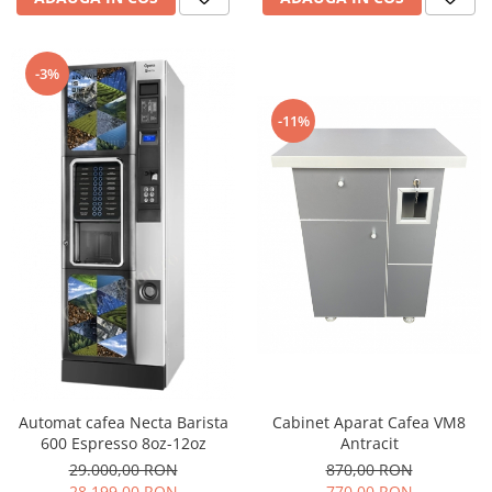
-3%
-11%
Automat cafea Necta Barista
Cabinet Aparat Cafea VM8
600 Espresso 8oz-12oz
Antracit
29.000,00 RON
870,00 RON
28.199,00 RON
770,00 RON