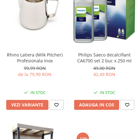
Rhino Latiera (Milk Pitcher)
Philips Saeco decalcifiant
Profesionala Inox
CA6700 set 2 buc x 250 ml
99,99 RON
49,00 RON
de la 79,99 RON
42,49 RON
IN STOC
IN STOC
VEZI VARIANTE
ADAUGA IN COS
-13%