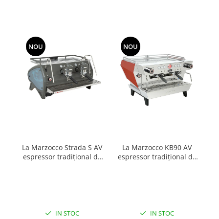
Capsule de Cafea
Cafea macinata
NOU
NOU
La Marzocco Strada S AV
La Marzocco KB90 AV
espressor tradițional de
espressor tradițional de
es
bar
bar
IN STOC
IN STOC