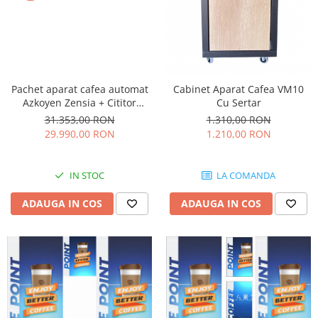
Pachet aparat cafea automat
Cabinet Aparat Cafea VM10
Azkoyen Zensia + Cititor
Cu Sertar
bancnote NV9 USB + Interata
31.353,00 RON
1.310,00 RON
MDB IF5 + Restiera monede
29.990,00 RON
1.210,00 RON
MEI Cashflow 7900
IN STOC
LA COMANDA
ADAUGA IN COS
ADAUGA IN COS