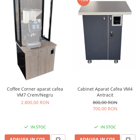
Cabinet Aparat Cafea VM4
Coffee Corner aparat cafea
Antracit
VM7 Crem/Negru
800,00 RON
2.800,00 RON
700,00 RON
IN STOC
IN STOC
ADAUGA IN COS
ADAUGA IN COS