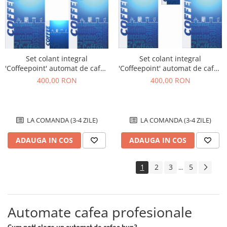
Set colant integral
Set colant integral
'Coffeepoint' automat de cafea
'Coffeepoint' automat de cafea
boabe Necta Astro
boabe Necta Kikko max
400,00 RON
400,00 RON
LA COMANDA (3-4 ZILE)
LA COMANDA (3-4 ZILE)
ADAUGA IN COS
ADAUGA IN COS
1
2
3
5
...
Automate cafea profesionale