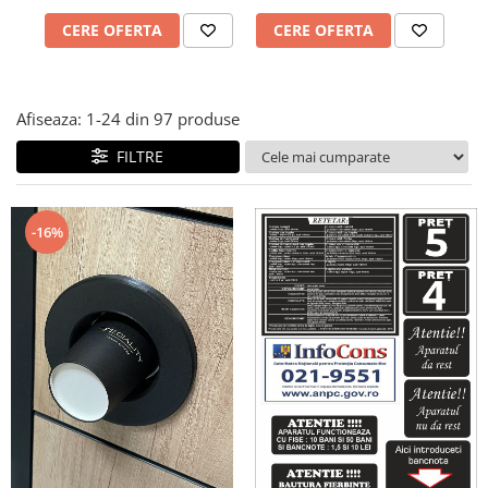
CERE OFERTA
CERE OFERTA
Afiseaza:
1-
24
din
97
produse
FILTRE
-16%