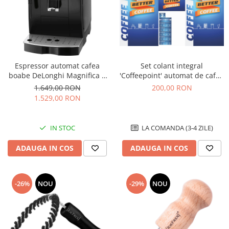
Espressor automat cafea
Set colant integral
boabe DeLonghi Magnifica S
'Coffeepoint' automat de cafea
ECAM22.115.B
boabe Wittenborg 7100
1.649,00 RON
200,00 RON
1.529,00 RON
IN STOC
LA COMANDA (3-4 ZILE)
ADAUGA IN COS
ADAUGA IN COS
-29%
NOU
-26%
NOU