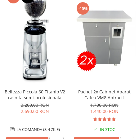
-15%
Pachet 2x Cabinet Aparat
Bellezza Piccola 60 Titanio V2
Cafea VM8 Antracit
rasnita semi-profesionala
pentru cafea boabe
1.700,00 RON
3.200,00 RON
1.440,00 RON
2.690,00 RON
IN STOC
LA COMANDA (3-4 ZILE)