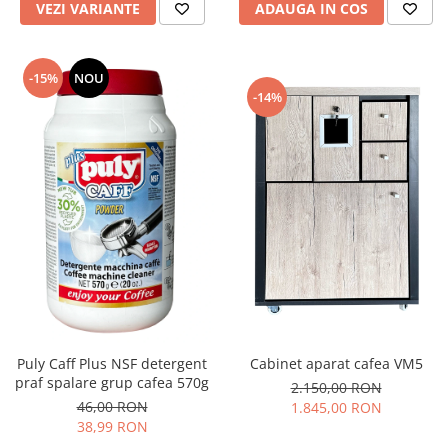
ADAUGA IN COS
VEZI VARIANTE
-15%
NOU
-14%
Puly Caff Plus NSF detergent
Cabinet aparat cafea VM5
praf spalare grup cafea 570g
2.150,00 RON
46,00 RON
1.845,00 RON
38,99 RON