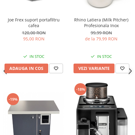
Joe Frex suport portafiltru
Rhino Latiera (Milk Pitcher)
cafea
Profesionala Inox
120,00 RON
99,99 RON
95,00 RON
de la 79,99 RON
IN STOC
IN STOC
ADAUGA IN COS
VEZI VARIANTE
-18%
-19%