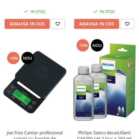
IN STOC
IN STOC
ADAUGA IN COS
ADAUGA IN COS
-13%
NOU
-13%
NOU
Joe Frex Cantar profesional
Philips Saeco decalcifiant
suport cu functie de
CA6700 set 2 buc x 250 ml