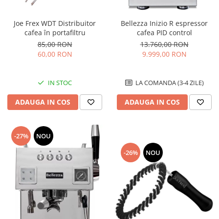
Bellezza Inizio R espressor
Joe Frex WDT Distribuitor
cafea PID control
cafea în portafiltru
13.760,00 RON
85,00 RON
9.999,00 RON
60,00 RON
LA COMANDA (3-4 ZILE)
IN STOC
ADAUGA IN COS
ADAUGA IN COS
-27%
NOU
-26%
NOU