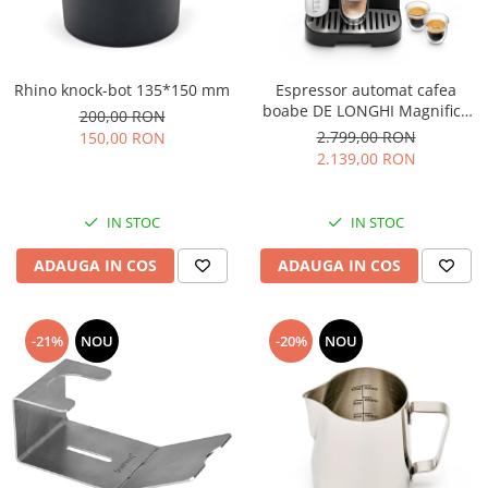
Rhino knock-bot 135*150 mm
Espressor automat cafea
boabe DE LONGHI Magnifica
200,00 RON
Evo ECAM290.51.B
2.799,00 RON
150,00 RON
2.139,00 RON
IN STOC
IN STOC
ADAUGA IN COS
ADAUGA IN COS
-21%
NOU
-20%
NOU