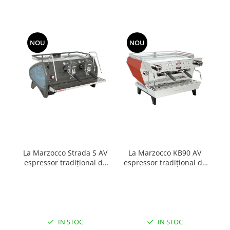
Capsule de Cafea
Cafea macinata
NOU
NOU
La Marzocco Strada S AV
La Marzocco KB90 AV
espressor tradițional de
espressor tradițional de
es
bar
bar
IN STOC
IN STOC