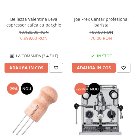
Bellezza Valentina Leva
Joe Frex Cantar profesional
espressor cafea cu parghie
barista
10.120,00 RON
100,00 RON
6.999,00 RON
70,00 RON
LA COMANDA (3-4 ZILE)
IN STOC
ADAUGA IN COS
ADAUGA IN COS
-29%
NOU
-27%
NOU