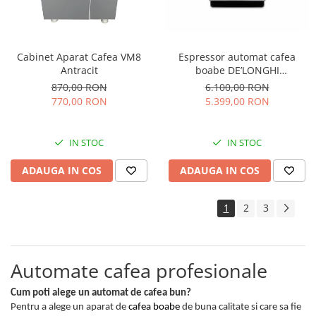
Cabinet Aparat Cafea VM8
Espressor automat cafea
Antracit
boabe DE’LONGHI
PrimaDonna SOUL ECAM
870,00 RON
6.100,00 RON
610.55.SB
770,00 RON
5.399,00 RON
IN STOC
IN STOC
ADAUGA IN COS
ADAUGA IN COS
1
2
3
Automate cafea profesionale
Cum poti alege un automat de cafea bun?
Pentru a alege un aparat de
cafea boabe
de buna calitate si care sa fie