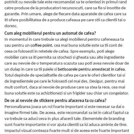
potrivit cu nevoile tale este recomandat sa te orientezi in primul rand
catre produse de la producatori recunoscuti, care sa fie si insotite de
garantie. Prin umare, alege de fiecare data aparatele de cafea care sa
iti ofere posibilitatea de a produce cafeaua pe care stii ca clientii tai o
doresc.
Cum aleg mobilierul pentru un automat de cafea?
In momentul in care trebuie sa alegi mobilierul pentru cafeneaua ta
sau pentru un
coffee point
, cea mai buna solutie este sa tii cont de
ceea ce folosesti in retetele de cafea. Spre exemplu, poti alege
mobilier care sa iti permita sa stochezi si gheata sau alte ingrediente
care au nevoie de o temperatura scazuta sau poti avea nevoie doar de
un dulap in care sa tii paiele si
betisoarele pentru amestecat in cafea
.
Totul depinde de specialitatile de cafea pe care le oferi clientilor tai si
de ingredientele pe care le folosesti cel mai des. Desigur, pentru mai
mult confort, daca ai nevoie de produse care sa stea la rece, cea mai
buna solutie este sa achizitionezi si un frigider sau chiar un congelator.
De ce ai nevoie de stickere pentru afacerea ta cu cafea?
Personalizarea joaca un rol foarte important si este necesar sa dai o
imagine firmei tale. De aceea, este recomandat sa iei in calcul faptul ca
va trebuie sa aduci ceva in plus afacerii tale. Elementele de branding
sunt foarte importante si vor ajuta clientii sa isi aduca aminte de tine.
Impactul vizual conteaza foarte mult si de aceea este foarte important