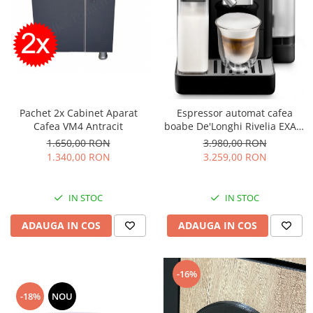
Pachet 2x Cabinet Aparat
Espressor automat cafea
Cafea VM4 Antracit
boabe De'Longhi Rivelia EXAM
440.55.B
1.650,00 RON
3.980,00 RON
1.340,00 RON
3.259,00 RON
IN STOC
IN STOC
ADAUGA IN COS
ADAUGA IN COS
-16%
-18%
NOU