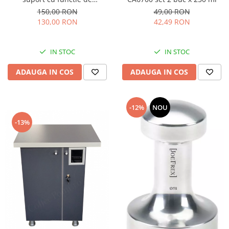
cronometrare
150,00 RON
49,00 RON
130,00 RON
42,49 RON
IN STOC
IN STOC
ADAUGA IN COS
ADAUGA IN COS
-12%
NOU
-13%