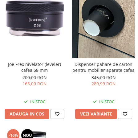
Joe Frex nivelator (leveler)
Dispenser pahare de carton
cafea 58 mm
pentru mobilier aparate cafea
200,00 RON
345,00 RON
165,00 RON
289,99 RON
IN STOC
IN STOC
ADAUGA IN COS
VEZI VARIANTE
-16%
NOU