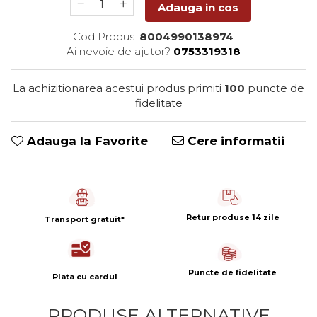
Capsule de Cafea
Adauga in cos
Cafea macinata
Cod Produs:
8004990138974
Ai nevoie de ajutor?
0753319318
La achizitionarea acestui produs primiti
100
puncte de
fidelitate
Adauga la Favorite
Cere informatii
Retur produse 14 zile
Transport gratuit*
Puncte de fidelitate
Plata cu cardul
PRODUSE ALTERNATIVE