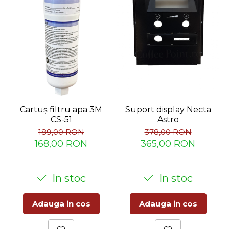
Suport display Necta
Cartuș filtru apa 3M
Astro
CS-51
378,00 RON
189,00 RON
365,00 RON
168,00 RON
In stoc
In stoc
Adauga in cos
Adauga in cos