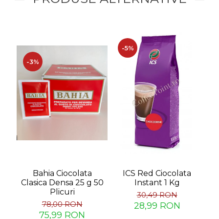
-
-5%
-3%
Bahia Ciocolata
ICS Red Ciocolata
T
Clasica Densa 25 g 50
Instant 1 Kg
Ci
Plicuri
30,49 RON
78,00 RON
28,99 RON
75,99 RON