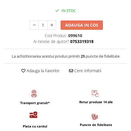
Capsule de Cafea
IN STOC
Cafea macinata
ADAUGA IN COS
Cod Produs:
099610
Ai nevoie de ajutor?
0753319318
La achizitionarea acestui produs primiti
25
puncte de fidelitate
Adauga la Favorite
Cere informatii
Retur produse 14 zile
Transport gratuit*
Puncte de fidelitate
Plata cu cardul