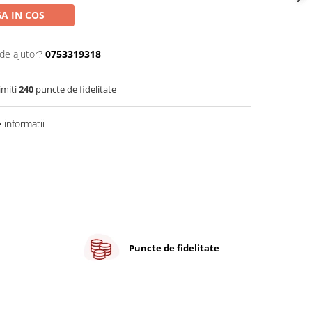
A IN COS
de ajutor?
0753319318
imiti
240
puncte de fidelitate
informatii
Puncte de fidelitate