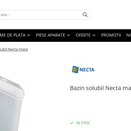
EME DE PLATA
PIESE APARATE
OFERTE
PROMOTII
N
lubil Necta mare
Bazin solubil Necta m
249,00 RON
240,00 RON
Economisesti:
9,00
RON
IN STOC