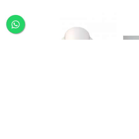
Capsule de Cafea
Cafea macinata
M
Cioc drept container solubil Necta
15,00 RON