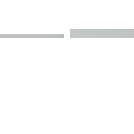
elc Container Necta lung
Melc Container Necta scu
13,00 RON
13,00 RON