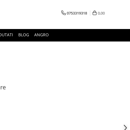
0753319318
0,00
OUTATI
BLOG
ANGRO
are