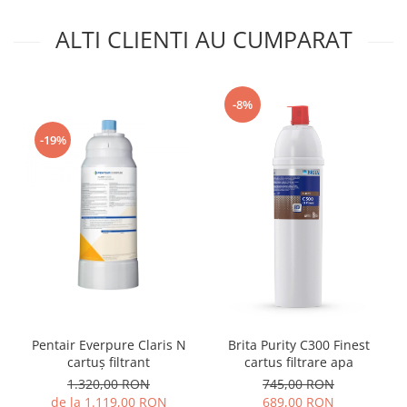
ALTI CLIENTI AU CUMPARAT
-8%
-19%
Pentair Everpure Claris N
Brita Purity C300 Finest
cartuș filtrant
cartus filtrare apa
1.320,00 RON
745,00 RON
de la 1.119,00 RON
689,00 RON