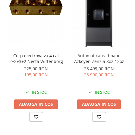
Corp electrovalva 4 cai
Automat cafea boabe
2+2+3+2 Necta Wittenborg
Azkoyen Zensia 8oz-12oz
225,00 RON
28.499,00 RON
195,00 RON
26.990,00 RON
IN STOC
IN STOC
ADAUGA IN COS
ADAUGA IN COS