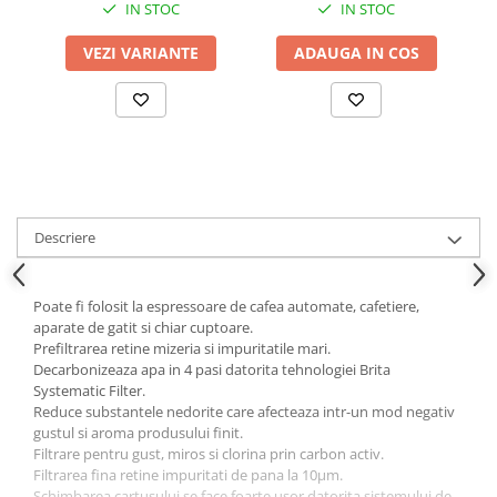
IN STOC
IN STOC
VEZI VARIANTE
ADAUGA IN COS
Descriere
Poate fi folosit la espressoare de cafea automate, cafetiere,
aparate de gatit si chiar cuptoare.
Prefiltrarea retine mizeria si impuritatile mari.
Decarbonizeaza apa in 4 pasi datorita tehnologiei Brita
Systematic Filter.
Reduce substantele nedorite care afecteaza intr-un mod negativ
gustul si aroma produsului finit.
Filtrare pentru gust, miros si clorina prin carbon activ.
Filtrarea fina retine impuritati de pana la 10µm.
Schimbarea cartusului se face foarte usor datorita sistemului de