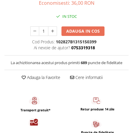
Capsule de Cafea
Economisesti:
36,00
RON
Cafea macinata
IN STOC
ADAUGA IN COS
Cod Produs:
102827B1315150399
Ai nevoie de ajutor?
0753319318
La achizitionarea acestui produs primiti
689
puncte de fidelitate
Adauga la Favorite
Cere informatii
Retur produse 14 zile
Transport gratuit*
Puncte de fidelitate