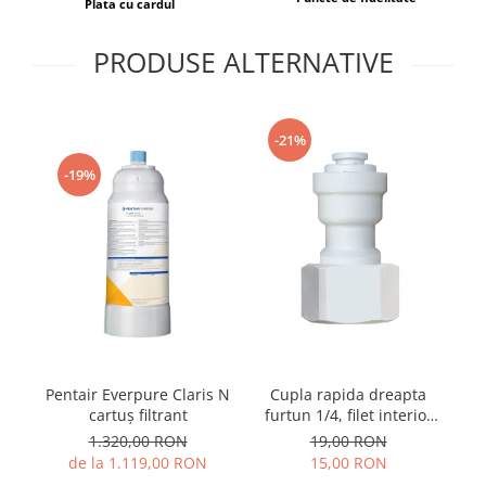
Plata cu cardul
PRODUSE ALTERNATIVE
-21%
-19%
Pentair Everpure Claris N
Fl
Cupla rapida dreapta
cartuș filtrant
furtun 1/4, filet interior
1/2
1.320,00 RON
19,00 RON
de la 1.119,00 RON
15,00 RON