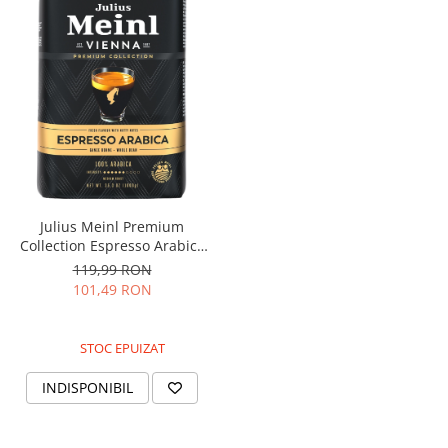
Capsule de Cafea
Cafea macinata
Julius Meinl Premium
Collection Espresso Arabica
cafea boabe 1kg
119,99 RON
101,49 RON
STOC EPUIZAT
INDISPONIBIL