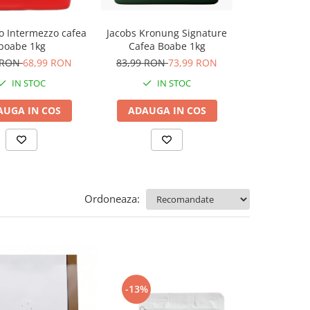
Jacobs Kronung Signature
o Intermezzo cafea
Fresso Etiop
Cafea Boabe 1kg
boabe 1kg
boabe de s
proaspă
83,99 RON
73,99 RON
 RON
68,99 RON
49,00 RON
d
IN STOC
IN STOC
ADAUGA IN COS
AUGA IN COS
I
VEZI VARI
Ordoneaza:
-13%