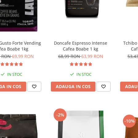
Tchibo
Gusto Forte Vending
Doncafe Espresso Intense
Caf
fea Boabe 1kg
Cafea Boabe 1 kg
53,4
0 RON
69,99 RON
68,99 RON
63,99 RON
IN STOC
IN STOC
ADAU
A IN COS
ADAUGA IN COS
-2%
-10%