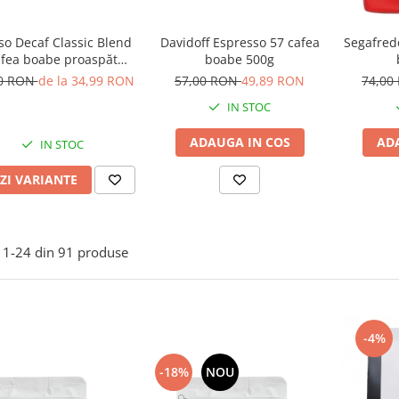
so Decaf Classic Blend
Davidoff Espresso 57 cafea
Segafred
afea boabe proaspăt
boabe 500g
ăjită și decofeinizată
00 RON
de la 34,99 RON
57,00 RON
49,89 RON
74,00
IN STOC
ADAUGA IN COS
AD
IN STOC
ZI VARIANTE
1-
24
din
91
produse
-4%
-18%
NOU