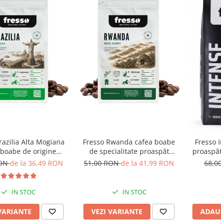
razilia Alta Mogiana
Fresso Rwanda cafea boabe
Fresso 
 boabe de origine
de specialitate proaspăt
proaspăt
oaspăt prăjită
prăjită
RON
de la 36,49 RON
51,00 RON
de la 41,99 RON
68,0
IN STOC
IN STOC
VARIANTE
VEZI VARIANTE
ADAU