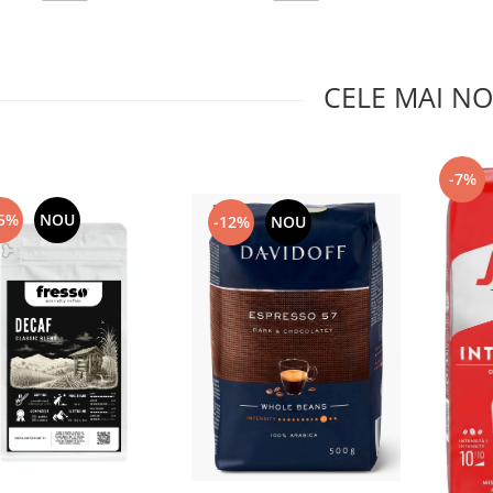
CELE MAI NO
-7%
5%
NOU
-12%
NOU