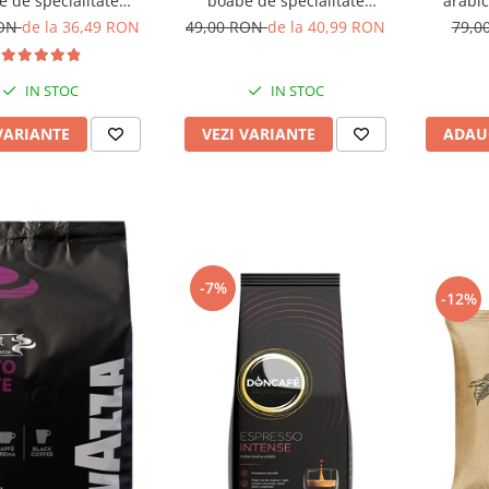
 de specialitate
boabe de specialitate
arabic
oaspăt prăjită
proaspăt prăjită
RON
de la 36,49 RON
49,00 RON
de la 40,99 RON
79,0
IN STOC
IN STOC
VARIANTE
VEZI VARIANTE
ADAU
-7%
-12%