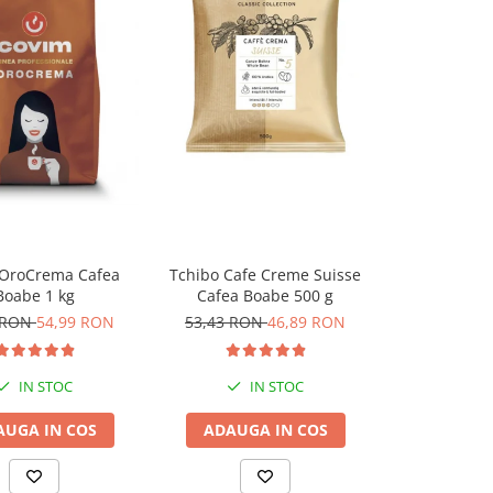
Tchibo Cafe Creme Suisse
OroCrema Cafea
Eduscho Es
Cafea Boabe 500 g
Boabe 1 kg
Boab
53,43 RON
46,89 RON
 RON
54,99 RON
72,90 RO
IN STOC
IN STOC
I
ADAUGA IN COS
AUGA IN COS
ADAUGA