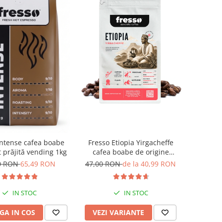
Intense cafea boabe
Fresso Etiopia Yirgacheffe
 prăjită vending 1kg
cafea boabe de origine
proaspăt prăjită
0 RON
65,49 RON
47,00 RON
de la 40,99 RON
IN STOC
IN STOC
GA IN COS
VEZI VARIANTE