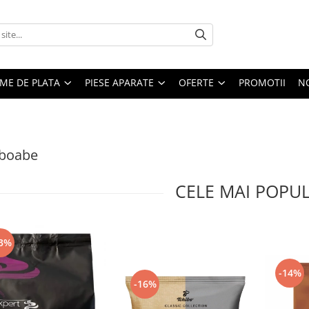
EME DE PLATA
PIESE APARATE
OFERTE
PROMOTII
N
 boabe
CELE MAI POPU
3%
-14%
-16%