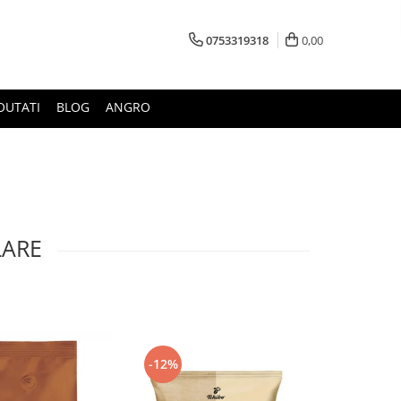
0753319318
0,00
OUTATI
BLOG
ANGRO
LARE
-6%
-12%