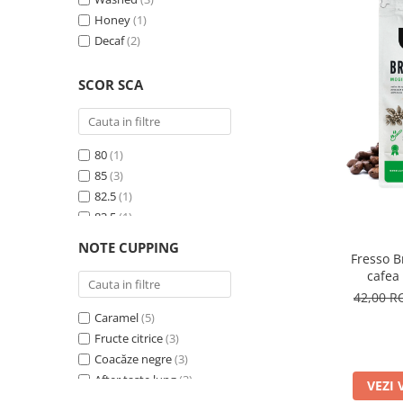
Honey
(1)
Decaf
(2)
SCOR SCA
80
(1)
85
(3)
82.5
(1)
83.5
(1)
84.5
(1)
NOTE CUPPING
86.5
(1)
Fresso B
cafea
82.25
(1)
pr
42,00 
Caramel
(5)
Fructe citrice
(3)
Coacăze negre
(3)
After taste lung
(3)
VEZI 
Alune de pădure
(3)