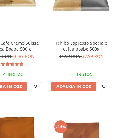
 Cafe Creme Suisse
Tchibo Espresso Speciale
ea Boabe 500 g
cafea boabe 500g
3 RON
46,89 RON
44,99 RON
37,99 RON
IN STOC
IN STOC
GA IN COS
ADAUGA IN COS
-14%