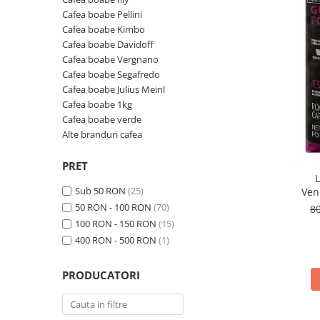
Sistem de pahare
Cafea boabe Davidoff
Cafea boabe Pellini
Cafea boabe Vergnano
Sistem de zahar si paleta
Cafea boabe Kimbo
Cafea boabe Segafredo
Tastaturi si butoane
Cafea boabe Davidoff
Cafea boabe Julius Meinl
Cafea boabe Vergnano
Cafea boabe Segafredo
Cafea boabe 1kg
Cafea boabe Julius Meinl
Cafea boabe verde
Cafea boabe 1kg
Alte branduri cafea
Cafea boabe verde
Cafea de specialitate
Alte branduri cafea
Cafea proaspat prajita
PRET
Cafea Etiopia
L
Cafea Columbia
Sub 50 RON
(25)
Ven
50 RON - 100 RON
(70)
8
Cafea Brazilia
100 RON - 150 RON
(15)
Cafea Guatemala
400 RON - 500 RON
(1)
Cafea Costa Rica
Cafea Rwanda
PRODUCATORI
Cafea Decofeinizata
Cafea Instant