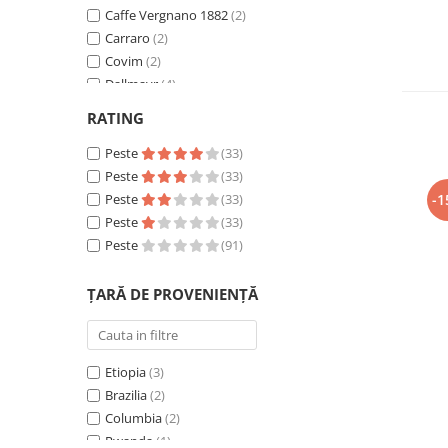
Capsule de Cafea
Caffe Vergnano 1882
(2)
Cafea macinata
Carraro
(2)
Covim
(2)
Dallmayr
(4)
Davidoff
(3)
RATING
Doncafe
(1)
Eduscho
Peste
(3)
(33)
Fresso
Peste
(42)
(33)
-1
ICS
Peste
(2)
(33)
Illy
Peste
(4)
(33)
J.J. Darboven
Peste
(4)
(91)
Jacobs
(8)
Julius Meinl
(3)
ȚARĂ DE PROVENIENȚĂ
Kimbo
(2)
Lavazza
(14)
Movenpick
(4)
Etiopia
(3)
Pellini
(2)
Brazilia
(2)
Segafredo
(2)
Columbia
(2)
Tchibo
(7)
Rwanda
(1)