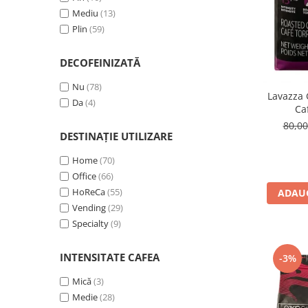
Piper
(1)
50% Arabica / 50% Robusta
Mediu
(13)
(7)
40% Arabica / 60% Robusta
Plin
(59)
(3)
30% Arabica / 70% Robusta
(6)
20% Arabica / 80% Robusta
(2)
DECOFEINIZATĂ
15% Arabica / 85% Robusta
(2)
Nu
(78)
100% Robusta
(2)
Lavazza 
Da
(4)
Ca
80,0
DESTINAȚIE UTILIZARE
Home
(70)
Office
(66)
HoReCa
(55)
ADAUG
Vending
(29)
Specialty
(9)
INTENSITATE CAFEA
-3%
Mică
(3)
Medie
(28)