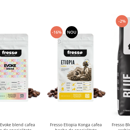
-2%
-16%
NOU
 Evoke blend cafea
Fresso Etiopia Konga cafea
Fresso B