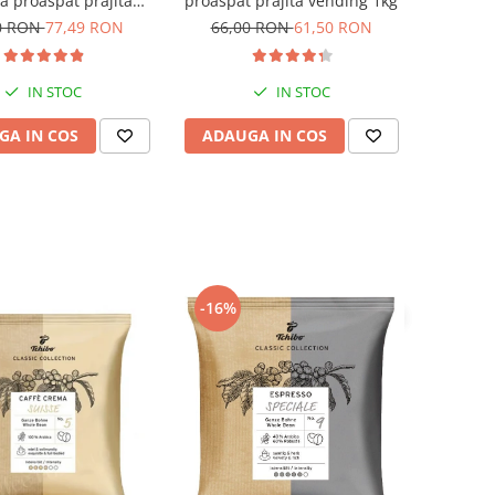
a proaspăt prăjită
proaspăt prăjită vending 1kg
vending 1kg
0 RON
77,49 RON
66,00 RON
61,50 RON
IN STOC
IN STOC
GA IN COS
ADAUGA IN COS
-16%