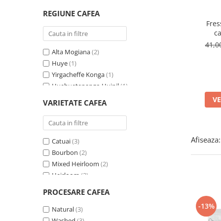
Costa Rica
(1)
REGIUNE CAFEA
Guatemala
(1)
Fres
c
pr
41,
Alta Mogiana
(2)
Huye
(1)
Yirgacheffe Konga
(1)
Huehuetenango Huipil
(1)
Yirgacheffe
(1)
VE
VARIETATE CAFEA
Tarrazú
(1)
Huila
(1)
Caldas
(1)
Afiseaza:
Catuai
(3)
Bourbon
(2)
Mixed Heirloom
(2)
Heirloom
(2)
Mundo Novo
(2)
PROCESARE CAFEA
Caturra
(1)
-13%
Vila Sarchi
Natural
(3)
(1)
Excelso Caturra
Washed
(3)
(1)