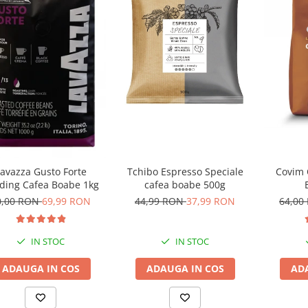
avazza Gusto Forte
Tchibo Espresso Speciale
Covim 
ding Cafea Boabe 1kg
cafea boabe 500g
0,00 RON
69,99 RON
44,99 RON
37,99 RON
64,00
IN STOC
IN STOC
ADAUGA IN COS
ADAUGA IN COS
AD