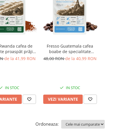
 Rwanda cafea de
Fresso Guatemala cafea
Fresso Rwand
ate proaspăt prăjită
boabe de specialitate
de speciali
i măcinată
proaspăt prăjită
pră
ON
de la 41,99 RON
48,00 RON
de la 40,99 RON
51,00 RON
d
IN STOC
IN STOC
I
VARIANTE
VEZI VARIANTE
VEZI VARI
Ordoneaza: