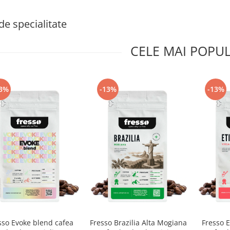
de specialitate
CELE MAI POPU
3%
-13%
-13%
sso Evoke blend cafea
Fresso Brazilia Alta Mogiana
Fresso E