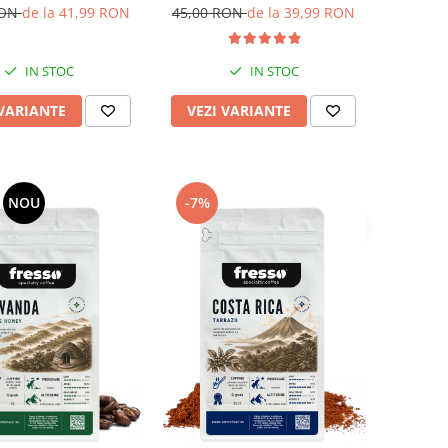
aspăt prăjită și
proaspăt prăjită
RON
de la 41,99 RON
45,00 RON
de la 39,99 RON
decofeinizată
IN STOC
IN STOC
 VARIANTE
VEZI VARIANTE
NOU
-7%