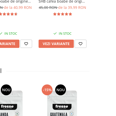
boabe de origine
SHB cafea boabe de origine
cafea boab
aspăt prăjită
proaspăt prăjită
proaspă
ON
de la 40,99 RON
45,00 RON
de la 39,99 RON
44,00 RON
d
IN STOC
IN STOC
I
VARIANTE
VEZI VARIANTE
VEZI VARI
I
NOU
-15%
NOU
-18%
N