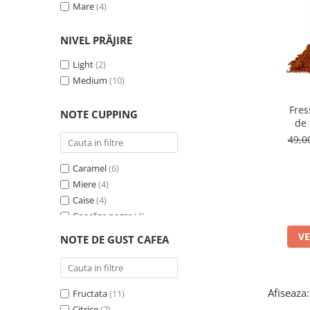
Mare
(4)
NIVEL PRĂJIRE
Light
(2)
Medium
(10)
Fres
NOTE CUPPING
de 
49,
Caramel
(6)
Miere
(4)
Caise
(4)
Coacăze negre
(4)
Fructe citrice
(4)
VE
NOTE DE GUST CAFEA
After taste lung
(3)
Alune de pădure
(3)
Căpșune
(2)
Afiseaza:
Fructata
(11)
Portocală
(2)
Citrice
(7)