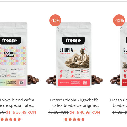
-13%
-13%
 Evoke blend cafea
Fresso Etiopia Yirgacheffe
Fresso C
 de specialitate
cafea boabe de origine
boabe d
oaspăt prăjită
proaspăt prăjită
RON
de la 36,49 RON
47,00 RON
de la 40,99 RON
44,00 