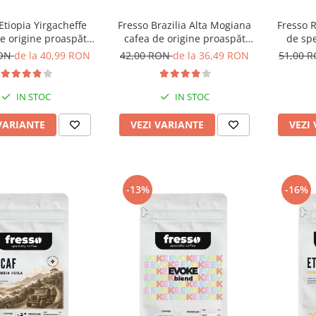
Etiopia Yirgacheffe
Fresso Brazilia Alta Mogiana
Fresso 
e origine proaspăt
cafea de origine proaspăt
de spe
jită și măcinată
prăjită și măcinată
RON
de la 40,99 RON
42,00 RON
de la 36,49 RON
51,00 
IN STOC
IN STOC
VARIANTE
VEZI VARIANTE
VEZI
-13%
-16%