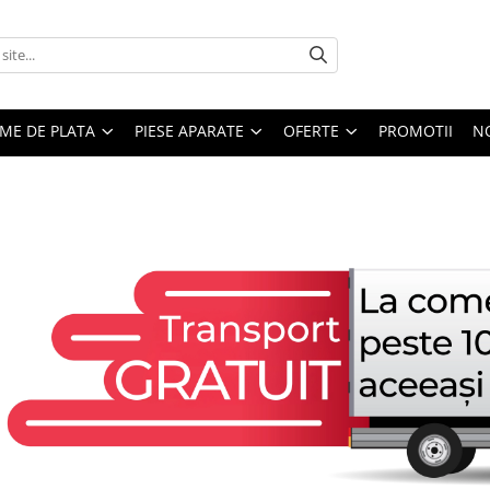
EME DE PLATA
PIESE APARATE
OFERTE
PROMOTII
N