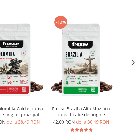
-13%
olumbia Caldas cafea
Fresso Brazilia Alta Mogiana
e origine proaspăt
cafea boabe de origine
prăjită
proaspăt prăjită
RON
de la 38,49 RON
42,00 RON
de la 36,49 RON