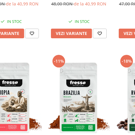
oaspăt prăjită
proaspăt prăjită
pro
RON
de la 40,99 RON
48,00 RON
de la 40,99 RON
47,00 
IN STOC
IN STOC
VARIANTE
VEZI VARIANTE
VEZI
-11%
-18%