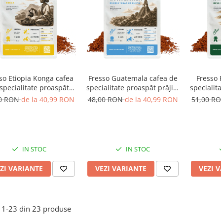
so Etiopia Konga cafea
Fresso Guatemala cafea de
Fresso
specialitate proaspăt
specialitate proaspăt prăjită
specialit
prăjită și măcinată
și măcinată
ș
00 RON
de la 40,99 RON
48,00 RON
de la 40,99 RON
51,00 R
IN STOC
IN STOC
ZI VARIANTE
VEZI VARIANTE
VEZI 
1-
23
din
23
produse