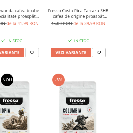
Rwanda cafea boabe
Fresso Costa Rica Tarrazu SHB
cialitate proaspăt
cafea de origine proaspăt
prăjită
prăjită și măcinată
RON
de la 41,99 RON
45,00 RON
de la 39,99 RON
IN STOC
IN STOC
 VARIANTE
VEZI VARIANTE
NOU
-3%