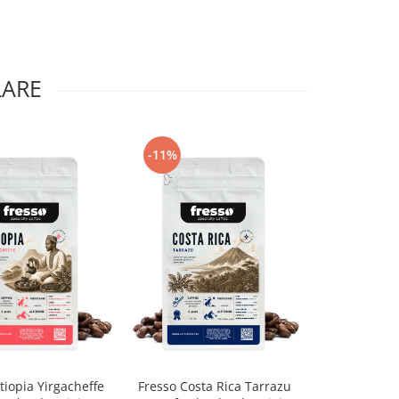
LARE
-11%
-13%
tiopia Yirgacheffe
Fresso Costa Rica Tarrazu
Fresso Col