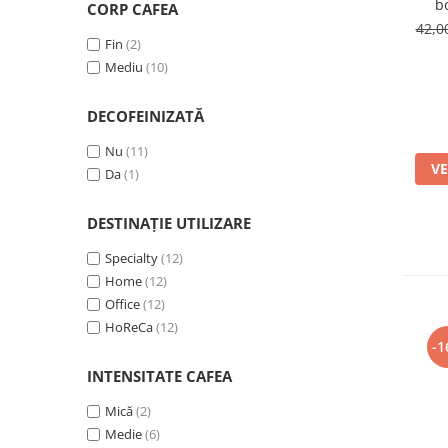
b
Capsule de Cafea
CORP CAFEA
42,
Cafea macinata
Fin
(2)
Mediu
(10)
DECOFEINIZATĂ
Nu
(11)
VE
Da
(1)
DESTINAȚIE UTILIZARE
Specialty
(12)
Home
(12)
Office
(12)
HoReCa
(12)
-1
INTENSITATE CAFEA
Mică
(2)
Medie
(6)