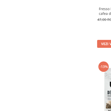
Fresso 
cafea d
pră
47,00 
VEZI 
-13%