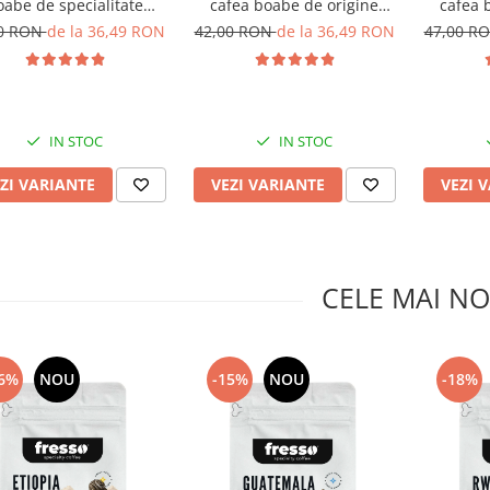
oabe de specialitate
cafea boabe de origine
cafea 
proaspăt prăjită
proaspăt prăjită
pro
00 RON
de la 36,49 RON
42,00 RON
de la 36,49 RON
47,00 R
IN STOC
IN STOC
ZI VARIANTE
VEZI VARIANTE
VEZI 
CELE MAI NO
6%
NOU
-15%
NOU
-18%