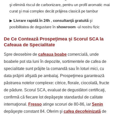
şi elimină riscul de carbonizare, pentru un profil aromatic mai
curat şi mai complex decât prăjirea clasică pe tambur
▶
Livrare rapidă în 24h
,
consultanţă gratuită
şi
posibilitatea de degustare în
showroom
-ul nostru fizic
De Ce Contează Prospeţimea şi Scorul SCA la
Cafeaua de Specialitate
Spre deosebire de
cafeaua boabe
comercială, unde
boabele pot sta luni în depozite, sortimentele de cafea de
specialitate sunt prăjite la comandă sau în loturi mici, cu
data prăjirii afişată pe ambalaj. Prospeţimea garantează
păstrarea notelor complexe: citrice, florale, ciocolată, fructe
de pădure. Scorul SCA, evaluat de degustători certificaţi,
confirmă că fiecare lot depăşeşte standardul de calitate
internaţional.
Fresso
atinge scoruri de 80-86, iar
Senin
depăşeşte constant 84. Oferim şi
cafea decofeinizată
de