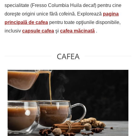
specialitate (Fresso Columbia Huila decaf) pentru cine
doreşte origini unice fără cofeină. Explorează
pagina
principală de cafea
pentru toate opţiunile disponibile,
inclusiv
capsule cafea
şi
cafea măcinată
.
CAFEA