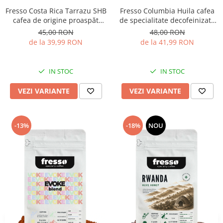
Fresso Costa Rica Tarrazu SHB
Fresso Columbia Huila cafea
cafea de origine proaspăt
de specialitate decofeinizată
prăjită și măcinată
proaspăt prăjită și măcinată
45,00 RON
48,00 RON
de la 39,99 RON
de la 41,99 RON
IN STOC
IN STOC
VEZI VARIANTE
VEZI VARIANTE
-13%
-18%
NOU