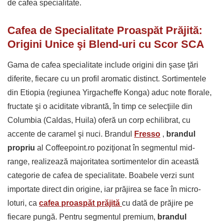
de cafea specialitate.
Cafea de Specialitate Proaspăt Prăjită:
Origini Unice şi Blend-uri cu Scor SCA
Gama de cafea specialitate include origini din şase ţări
diferite, fiecare cu un profil aromatic distinct. Sortimentele
din Etiopia (regiunea Yirgacheffe Konga) aduc note florale,
fructate şi o aciditate vibrantă, în timp ce selecţiile din
Columbia (Caldas, Huila) oferă un corp echilibrat, cu
accente de caramel şi nuci. Brandul
Fresso
,
brandul
propriu
al Coffeepoint.ro poziţionat în segmentul mid-
range, realizează majoritatea sortimentelor din această
categorie de cafea de specialitate. Boabele verzi sunt
importate direct din origine, iar prăjirea se face în micro-
loturi, ca
cafea
proaspăt prăjită
cu dată de prăjire pe
fiecare pungă. Pentru segmentul premium,
brandul