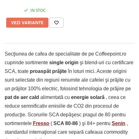
IN STOC
VEZI VARIANTE
Secţiunea de cafea de specialitate de pe Coffeepoint.ro
cuprinde sortimente
single origin
şi blend-uri cu certificare
SCA, toate
proaspăt prăjite
în loturi mici. Aceste origini
sunt selectate din regiuni renumite ale cafelei şi prăjite cu
un prăjitor 100% electric, folosind tehnologia de prăjire pe
pat de aer cald
alimentată cu
energie solară
, ceea ce
reduce semnificativ emisiile de CO2 din procesul de
producţie. Scorurile SCA depăşesc pragul de 80 pentru
sortimentele
Fresso
(
SCA 80-86
) şi 84+ pentru
Senin
,
standardul internaţional care separă cafeaua commodity