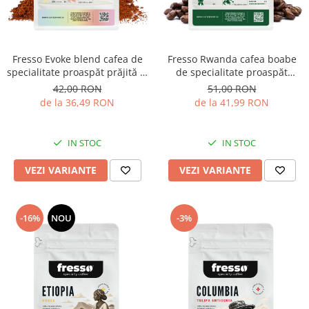
Fresso Evoke blend cafea de
Fresso Rwanda cafea boabe
specialitate proaspăt prăjită și
de specialitate proaspăt
măcinată
prăjită
42,00 RON
51,00 RON
de la 36,49 RON
de la 41,99 RON
IN STOC
IN STOC
VEZI VARIANTE
VEZI VARIANTE
-16%
NOU
-3%