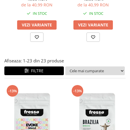
măcinată
de la 40,99 RON
de la 40,99 RON
IN STOC
IN STOC
VEZI VARIANTE
VEZI VARIANTE
Afiseaza:
1-
23
din
23
produse
FILTRE
-13%
-13%