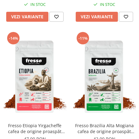
IN STOC
IN STOC
VEZI VARIANTE
VEZI VARIANTE
-14%
-11%
Fresso Etiopia Yirgacheffe
Fresso Brazilia Alta Mogiana
cafea de origine proaspăt
cafea de origine proaspăt
prăjită și măcinată
prăjită și măcinată
47,00 RON
42,00 RON