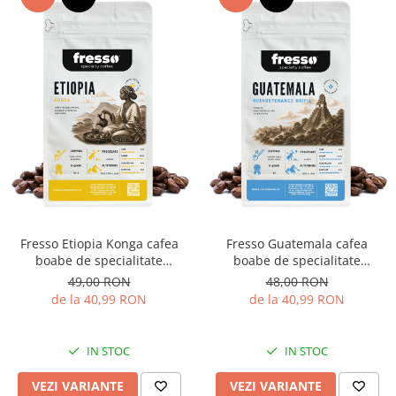
Fresso Etiopia Konga cafea
Fresso Guatemala cafea
boabe de specialitate
boabe de specialitate
proaspăt prăjită
proaspăt prăjită
49,00 RON
48,00 RON
de la 40,99 RON
de la 40,99 RON
IN STOC
IN STOC
VEZI VARIANTE
VEZI VARIANTE