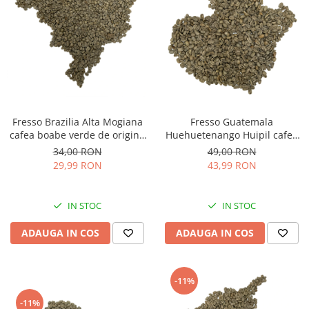
Fresso Brazilia Alta Mogiana
Fresso Guatemala
cafea boabe verde de origine
Huehuetenango Huipil cafea
250g
boabe verde de origine 250g
34,00 RON
49,00 RON
29,99 RON
43,99 RON
IN STOC
IN STOC
ADAUGA IN COS
ADAUGA IN COS
-11%
-11%