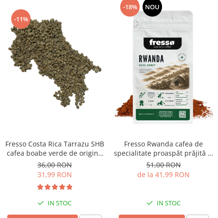
-18%
NOU
-11%
Fresso Costa Rica Tarrazu SHB
Fresso Rwanda cafea de
cafea boabe verde de origine
specialitate proaspăt prăjită și
250g
măcinată
36,00 RON
51,00 RON
31,99 RON
de la 41,99 RON
IN STOC
IN STOC