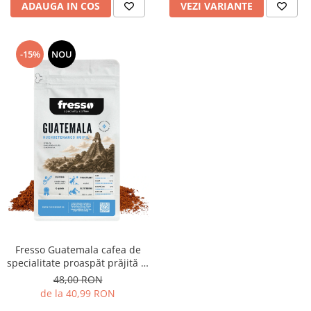
ADAUGA IN COS
VEZI VARIANTE
-15%
NOU
Fresso Guatemala cafea de
specialitate proaspăt prăjită și
măcinată
48,00 RON
de la 40,99 RON