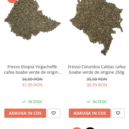
Fresso Etiopia Yirgacheffe
Fresso Columbia Caldas cafea
cafea boabe verde de origine
boabe verde de origine 250g
250g
36,00 RON
35,00 RON
31,99 RON
30,99 RON
IN STOC
IN STOC
ADAUGA IN COS
ADAUGA IN COS