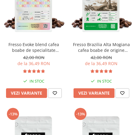
Fresso Evoke blend cafea
Fresso Brazilia Alta Mogiana
boabe de specialitate
cafea boabe de origine
proaspăt prăjită
proaspăt prăjită
42,00 RON
42,00 RON
de la 36,49 RON
de la 36,49 RON
IN STOC
IN STOC
VEZI VARIANTE
VEZI VARIANTE
-13%
-13%