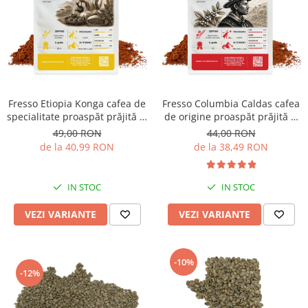
Fresso Etiopia Konga cafea de
Fresso Columbia Caldas cafea
specialitate proaspăt prăjită și
de origine proaspăt prăjită și
măcinată
măcinată
49,00 RON
44,00 RON
de la 40,99 RON
de la 38,49 RON
IN STOC
IN STOC
VEZI VARIANTE
VEZI VARIANTE
-10%
-12%