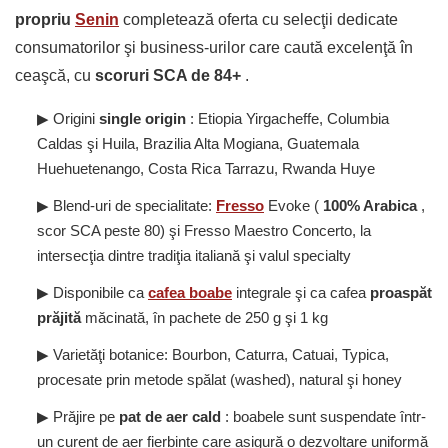
propriu
Senin
completează oferta cu selecţii dedicate
consumatorilor şi business-urilor care caută excelenţă în
ceaşcă, cu
scoruri SCA de 84+
.
▶ Origini
single origin
: Etiopia Yirgacheffe, Columbia
Caldas şi Huila, Brazilia Alta Mogiana, Guatemala
Huehuetenango, Costa Rica Tarrazu, Rwanda Huye
▶ Blend-uri de specialitate:
Fresso
Evoke (
100% Arabica
,
scor SCA peste 80) şi Fresso Maestro Concerto, la
intersecţia dintre tradiţia italiană şi valul specialty
▶ Disponibile ca
cafea boabe
integrale şi ca cafea
proaspăt
prăjită
măcinată, în pachete de 250 g şi 1 kg
▶ Varietăţi botanice: Bourbon, Caturra, Catuai, Typica,
procesate prin metode spălat (washed), natural şi honey
▶ Prăjire pe
pat de aer cald
: boabele sunt suspendate într-
un curent de aer fierbinte care asigură o dezvoltare uniformă