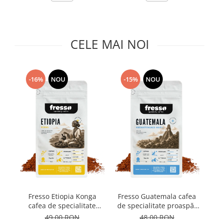
Capsule de Cafea
Cafea macinata
CELE MAI NOI
-16%
NOU
-15%
NOU
F
Fresso Etiopia Konga
Fresso Guatemala cafea
cafea de specialitate
de specialitate proaspăt
proaspăt prăjită și
prăjită și măcinată
49,00 RON
48,00 RON