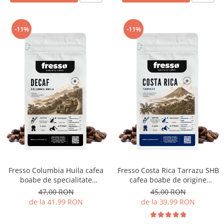
-11%
-11%
Fresso Columbia Huila cafea
Fresso Costa Rica Tarrazu SHB
boabe de specialitate
cafea boabe de origine
proaspăt prăjită și
proaspăt prăjită
47,00 RON
45,00 RON
decofeinizată
de la 41,99 RON
de la 39,99 RON