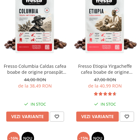
Fresso Columbia Caldas cafea
Fresso Etiopia Yirgacheffe
boabe de origine proaspăt
cafea boabe de origine
prăjită
proaspăt prăjită
44,00 RON
47,00 RON
de la 38,49 RON
de la 40,99 RON
IN STOC
IN STOC
VEZI VARIANTE
VEZI VARIANTE
-16%
NOU
-15%
NOU