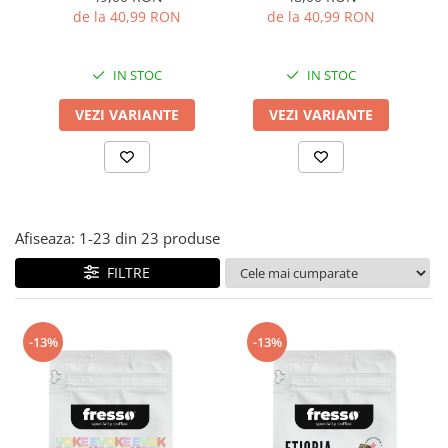
măcinată
de la 40,99 RON
de la 40,99 RON
IN STOC
IN STOC
VEZI VARIANTE
VEZI VARIANTE
Afiseaza:
1-
23
din
23
produse
FILTRE
-13%
-13%