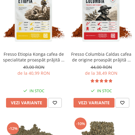
Fresso Etiopia Konga cafea de
Fresso Columbia Caldas cafea
specialitate proaspăt prăjită și
de origine proaspăt prăjită și
măcinată
măcinată
49,00 RON
44,00 RON
de la 40,99 RON
de la 38,49 RON
IN STOC
IN STOC
VEZI VARIANTE
VEZI VARIANTE
-10%
-12%