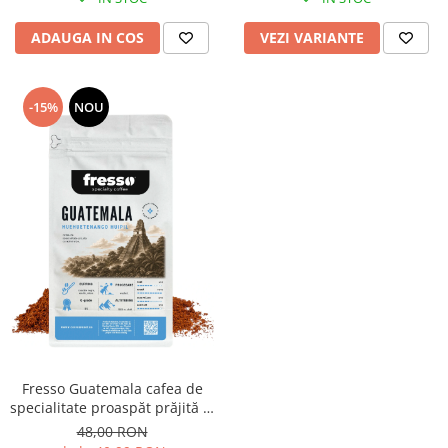
ADAUGA IN COS
VEZI VARIANTE
-15%
NOU
Fresso Guatemala cafea de
specialitate proaspăt prăjită și
măcinată
48,00 RON