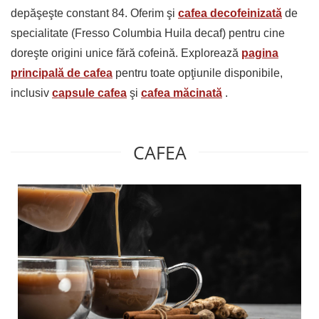
depăşeşte constant 84. Oferim şi
cafea decofeinizată
de
specialitate (Fresso Columbia Huila decaf) pentru cine
doreşte origini unice fără cofeină. Explorează
pagina
principală de cafea
pentru toate opţiunile disponibile,
inclusiv
capsule cafea
şi
cafea măcinată
.
CAFEA