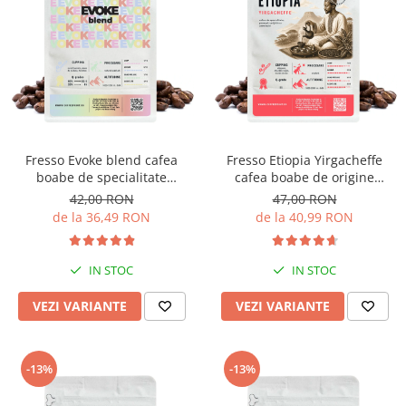
Fresso Evoke blend cafea
Fresso Etiopia Yirgacheffe
boabe de specialitate
cafea boabe de origine
proaspăt prăjită
proaspăt prăjită
42,00 RON
47,00 RON
de la 36,49 RON
de la 40,99 RON
IN STOC
IN STOC
VEZI VARIANTE
VEZI VARIANTE
-13%
-13%