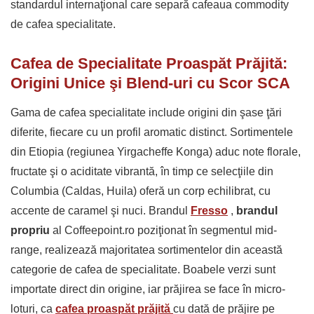
standardul internaţional care separă cafeaua commodity
de cafea specialitate.
Cafea de Specialitate Proaspăt Prăjită:
Origini Unice şi Blend-uri cu Scor SCA
Gama de cafea specialitate include origini din şase ţări
diferite, fiecare cu un profil aromatic distinct. Sortimentele
din Etiopia (regiunea Yirgacheffe Konga) aduc note florale,
fructate şi o aciditate vibrantă, în timp ce selecţiile din
Columbia (Caldas, Huila) oferă un corp echilibrat, cu
accente de caramel şi nuci. Brandul
Fresso
,
brandul
propriu
al Coffeepoint.ro poziţionat în segmentul mid-
range, realizează majoritatea sortimentelor din această
categorie de cafea de specialitate. Boabele verzi sunt
importate direct din origine, iar prăjirea se face în micro-
loturi, ca
cafea
proaspăt prăjită
cu dată de prăjire pe