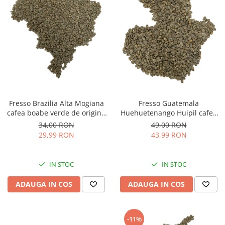
Fresso Brazilia Alta Mogiana
Fresso Guatemala
cafea boabe verde de origine
Huehuetenango Huipil cafea
250g
boabe verde de origine 250g
34,00 RON
49,00 RON
29,99 RON
43,99 RON
IN STOC
IN STOC
ADAUGA IN COS
ADAUGA IN COS
-11%