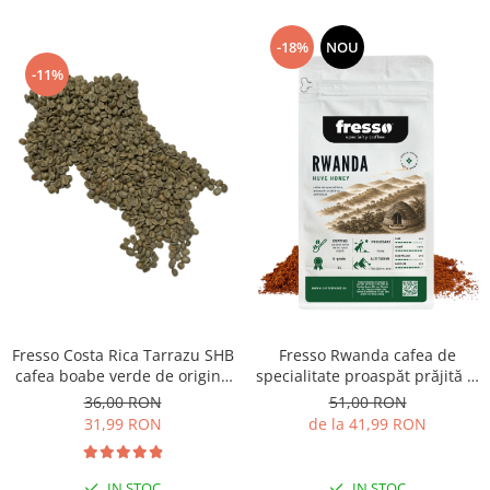
-18%
NOU
-11%
Fresso Costa Rica Tarrazu SHB
Fresso Rwanda cafea de
cafea boabe verde de origine
specialitate proaspăt prăjită și
250g
măcinată
36,00 RON
51,00 RON
31,99 RON
de la 41,99 RON
IN STOC
IN STOC