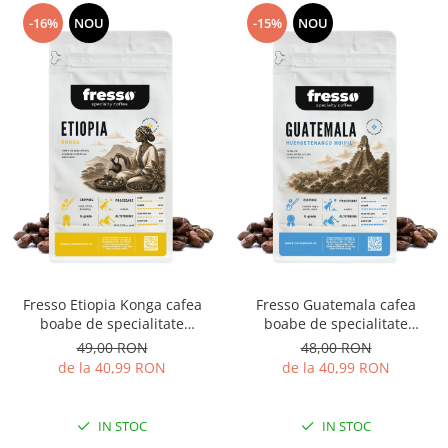
-16%
NOU
-15%
NOU
Fresso Etiopia Konga cafea
Fresso Guatemala cafea
boabe de specialitate
boabe de specialitate
proaspăt prăjită
proaspăt prăjită
49,00 RON
48,00 RON
de la 40,99 RON
de la 40,99 RON
IN STOC
IN STOC