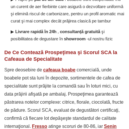
un curent de aer fierbinte care asigură o dezvoltare uniformă
şi elimină riscul de carbonizare, pentru un profil aromatic mai
curat şi mai complex decât prăjirea clasică pe tambur
▶
Livrare rapidă în 24h
,
consultanţă gratuită
şi
posibilitatea de degustare în
showroom
-ul nostru fizic
De Ce Contează Prospeţimea şi Scorul SCA la
Cafeaua de Specialitate
Spre deosebire de
cafeaua boabe
comercială, unde
boabele pot sta luni în depozite, sortimentele de cafea de
specialitate sunt prăjite la comandă sau în loturi mici, cu
data prăjirii afişată pe ambalaj. Prospeţimea garantează
păstrarea notelor complexe: citrice, florale, ciocolată, fructe
de pădure. Scorul SCA, evaluat de degustători certificaţi,
confirmă că fiecare lot depăşeşte standardul de calitate
internaţional.
Fresso
atinge scoruri de 80-86, iar
Senin