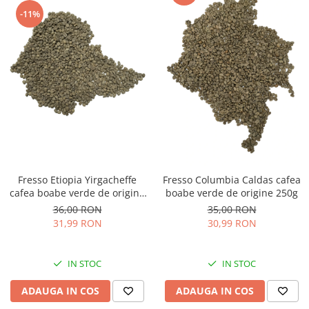
-11%
Fresso Etiopia Yirgacheffe
Fresso Columbia Caldas cafea
cafea boabe verde de origine
boabe verde de origine 250g
250g
36,00 RON
35,00 RON
31,99 RON
30,99 RON
IN STOC
IN STOC
ADAUGA IN COS
ADAUGA IN COS