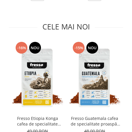
Capsule de Cafea
Cafea macinata
CELE MAI NOI
-16%
NOU
-15%
NOU
Fresso Etiopia Konga
Fresso Guatemala cafea
F
cafea de specialitate
de specialitate proaspăt
proaspăt prăjită și
prăjită și măcinată
49,00 RON
48,00 RON