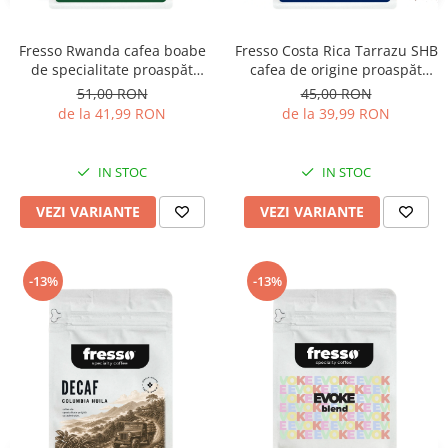
Fresso Rwanda cafea boabe
Fresso Costa Rica Tarrazu SHB
de specialitate proaspăt
cafea de origine proaspăt
prăjită
prăjită și măcinată
51,00 RON
45,00 RON
de la 41,99 RON
de la 39,99 RON
IN STOC
IN STOC
VEZI VARIANTE
VEZI VARIANTE
-13%
-13%