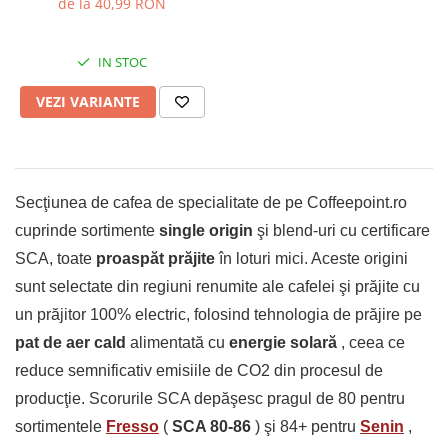
de la 40,99 RON
IN STOC
VEZI VARIANTE
Secţiunea de cafea de specialitate de pe Coffeepoint.ro
cuprinde sortimente
single origin
şi blend-uri cu certificare
SCA, toate
proaspăt prăjite
în loturi mici. Aceste origini
sunt selectate din regiuni renumite ale cafelei şi prăjite cu
un prăjitor 100% electric, folosind tehnologia de prăjire pe
pat de aer cald
alimentată cu
energie solară
, ceea ce
reduce semnificativ emisiile de CO2 din procesul de
producţie. Scorurile SCA depăşesc pragul de 80 pentru
sortimentele
Fresso
(
SCA 80-86
) şi 84+ pentru
Senin
,