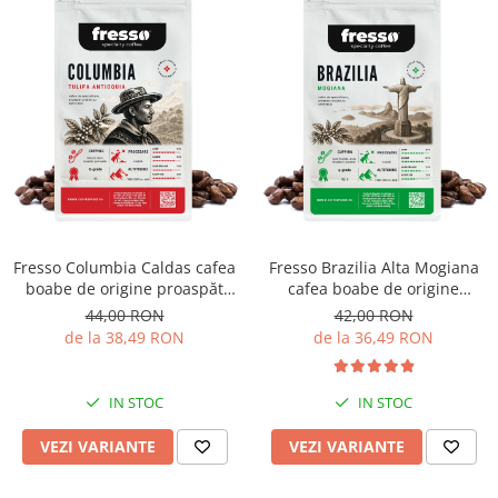
Fresso Columbia Caldas cafea
Fresso Brazilia Alta Mogiana
boabe de origine proaspăt
cafea boabe de origine
prăjită
proaspăt prăjită
44,00 RON
42,00 RON
de la 38,49 RON
de la 36,49 RON
IN STOC
IN STOC
VEZI VARIANTE
VEZI VARIANTE