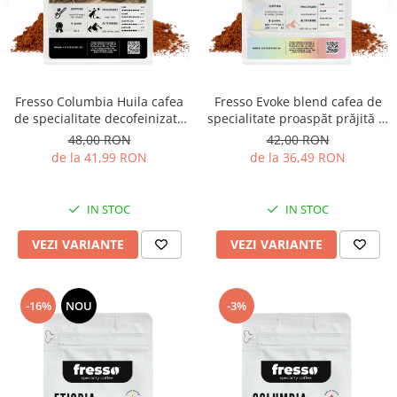
Fresso Columbia Huila cafea
Fresso Evoke blend cafea de
de specialitate decofeinizată
specialitate proaspăt prăjită și
proaspăt prăjită și măcinată
măcinată
48,00 RON
42,00 RON
de la 41,99 RON
de la 36,49 RON
IN STOC
IN STOC
VEZI VARIANTE
VEZI VARIANTE
-16%
NOU
-3%