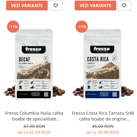
VEZI VARIANTE
VEZI VARIANTE
-11%
-11%
Fresso Columbia Huila cafea
Fresso Costa Rica Tarrazu SHB
boabe de specialitate
cafea boabe de origine
proaspăt prăjită și
proaspăt prăjită
47,00 RON
45,00 RON
decofeinizată
de la 41,99 RON
de la 39,99 RON