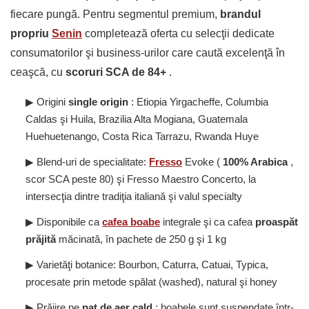
fiecare pungă. Pentru segmentul premium,
brandul
propriu
Senin
completează oferta cu selecţii dedicate
consumatorilor şi business-urilor care caută excelenţă în
ceaşcă, cu
scoruri SCA de 84+
.
▶ Origini
single origin
: Etiopia Yirgacheffe, Columbia
Caldas şi Huila, Brazilia Alta Mogiana, Guatemala
Huehuetenango, Costa Rica Tarrazu, Rwanda Huye
▶ Blend-uri de specialitate:
Fresso
Evoke (
100% Arabica
,
scor SCA peste 80) şi Fresso Maestro Concerto, la
intersecţia dintre tradiţia italiană şi valul specialty
▶ Disponibile ca
cafea boabe
integrale şi ca cafea
proaspăt
prăjită
măcinată, în pachete de 250 g şi 1 kg
▶ Varietăţi botanice: Bourbon, Caturra, Catuai, Typica,
procesate prin metode spălat (washed), natural şi honey
▶ Prăjire pe
pat de aer cald
: boabele sunt suspendate într-