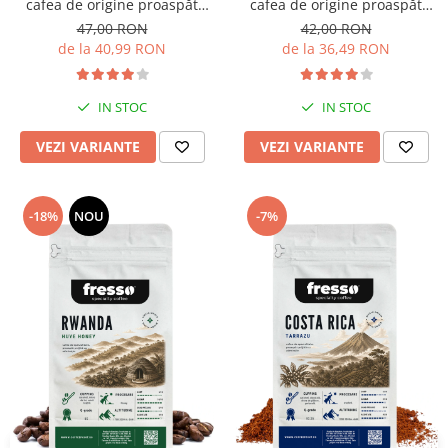
cafea de origine proaspăt
cafea de origine proaspăt
prăjită și măcinată
prăjită și măcinată
47,00 RON
42,00 RON
de la 40,99 RON
de la 36,49 RON
IN STOC
IN STOC
VEZI VARIANTE
VEZI VARIANTE
-18%
NOU
-7%