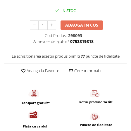
Capsule de Cafea
IN STOC
Cafea macinata
ADAUGA IN COS
Cod Produs:
298093
Ai nevoie de ajutor?
0753319318
La achizitionarea acestui produs primiti
77
puncte de fidelitate
Adauga la Favorite
Cere informatii
Retur produse 14 zile
Transport gratuit*
Puncte de fidelitate
Plata cu cardul