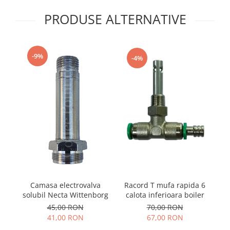
PRODUSE ALTERNATIVE
-9%
-4%
Racord T mufa rapida 6
Camasa electrovalva
calota inferioara boiler
c
solubil Necta Wittenborg
70,00 RON
45,00 RON
67,00 RON
41,00 RON