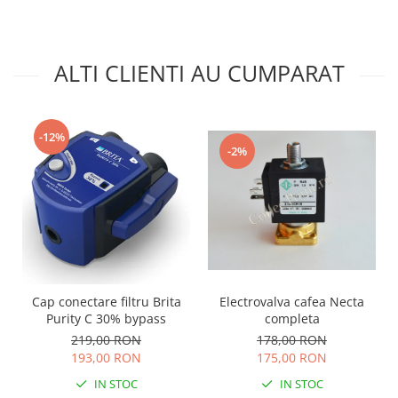
ALTI CLIENTI AU CUMPARAT
-12%
-2%
Cap conectare filtru Brita
Electrovalva cafea Necta
Purity C 30% bypass
completa
219,00 RON
178,00 RON
193,00 RON
175,00 RON
IN STOC
IN STOC