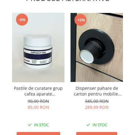
-6%
-16%
Dispenser pahare de
Pastile de curatare grup
carton pentru mobilier
cafea aparate
aparate cafea
profesionale Schaerer
345,00 RON
90,00 RON
WMF 100x1.2g
289,99 RON
85,00 RON
IN STOC
IN STOC