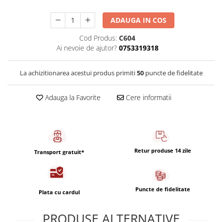
Capsule de Cafea
Cafea macinata
ADAUGA IN COS
Cod Produs:
C604
Ai nevoie de ajutor?
0753319318
La achizitionarea acestui produs primiti
50
puncte de fidelitate
Adauga la Favorite
Cere informatii
Retur produse 14 zile
Transport gratuit*
Puncte de fidelitate
Plata cu cardul
PRODUSE ALTERNATIVE