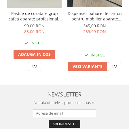
Pastile de curatare grup
Dispenser pahare de carton
cafea aparate profesionale
pentru mobilier aparate
Schaerer WMF 100x1.2g
cafea
90,00 RON
345,00 RON
85,00 RON
289,99 RON
IN STOC
ADAUGA IN COS
IN STOC
VEZI VARIANTE
NEWSLETTER
Nu rata ofertele si promotiile noastre