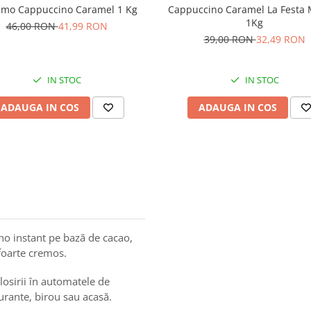
Cappuccino Caramel La Festa 
imo Cappuccino Caramel 1 Kg
1Kg
46,00 RON
41,99 RON
39,00 RON
32,49 RON
IN STOC
IN STOC
ADAUGA IN COS
ADAUGA IN COS
o instant pe bază de cacao,
 foarte cremos.
osirii în automatele de
aurante, birou sau acasă.