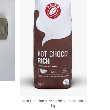
C
La San M
Satro Hot Choco Rich Ciocolata Instant 1
Kg