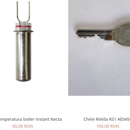
ungi cu atmosferă
10 pungi.
emperatura boiler instant Necta
Cheie Rielda RS1 AE045
65,00 RON
105,00 RON