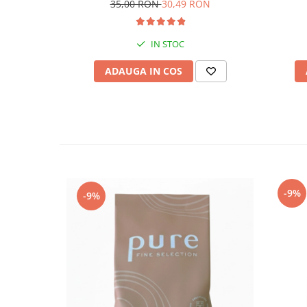
35,00 RON
30,49 RON
IN STOC
ADAUGA IN COS
-9%
-9%