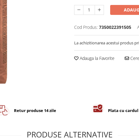
ADAUG
Cod Produs:
7350022391505
La achizitionarea acestui produs pr
Adauga la Favorite
Cere 
Retur produse 14 zile
Plata cu cardul
PRODUSE ALTERNATIVE