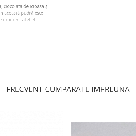
 ciocolată delicioasă și
in această pudră este
e moment al zilei.
rmătoarele ingrediente:
actoză
mi 5,5%
FRECVENT CUMPARATE IMPREUNA
producătorii recomandă
losită în aparatele de