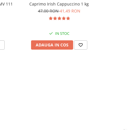
MV 111
ICS Cappucc
Caprimo Irish Cappuccino 1 kg
33,
47,00 RON
41,49 RON
IN STOC
ADAU
ADAUGA IN COS