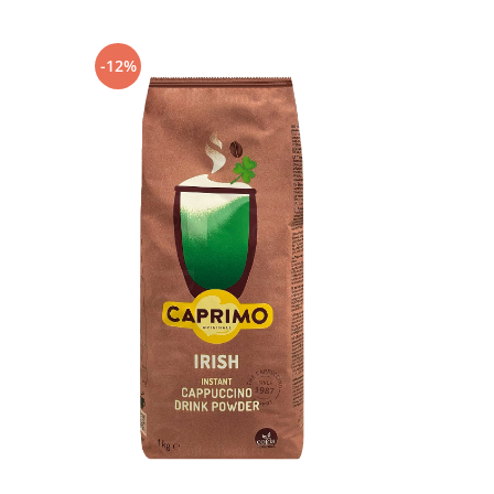
-12%
-5%