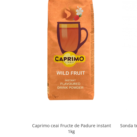
150 ml – 17-19 gr
180 ml – 20-23 gr
200 ml – 22-25 gr
Mod de ambalare:
Caprimo Cappuccino Choco Mint este ambalat în p
protectoare, cu greutatea de 1 kg. Un bax conține 
Caprimo ceai Fructe de Padure instant
Sonda t
1kg