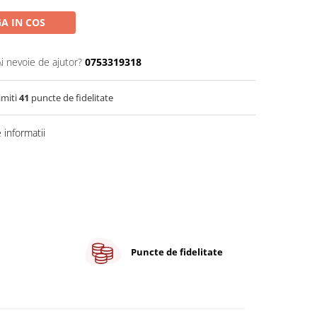
A IN COS
Ai nevoie de ajutor?
0753319318
imiti
41
puncte de fidelitate
informatii
Puncte de fidelitate