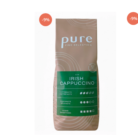
Capsule de Cafea
Cafea macinata
-9%
-9%