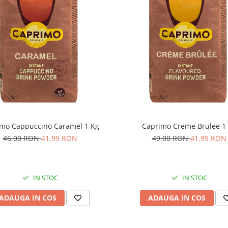
mo Cappuccino Caramel 1 Kg
Caprimo Creme Brulee 1
46,00 RON
41,99 RON
49,00 RON
41,99 RON
IN STOC
IN STOC
ADAUGA IN COS
ADAUGA IN COS