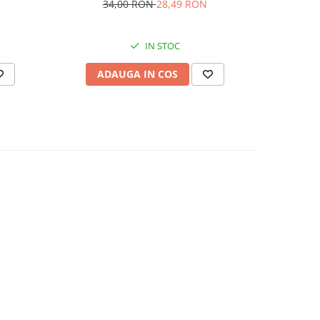
34,00 RON
28,49 RON
IN STOC
V
ADAUGA IN COS