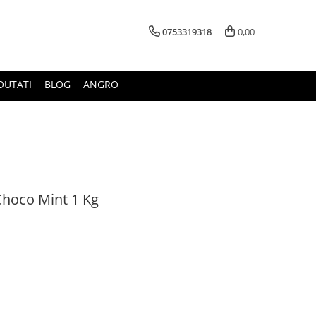
0753319318
0,00
OUTATI
BLOG
ANGRO
hoco Mint 1 Kg