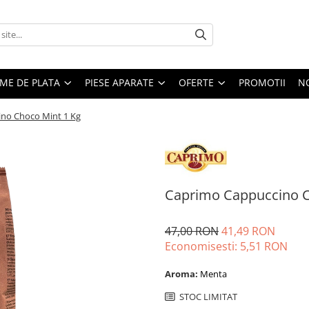
EME DE PLATA
PIESE APARATE
OFERTE
PROMOTII
N
no Choco Mint 1 Kg
Caprimo Cappuccino C
47,00 RON
41,49 RON
Economisesti:
5,51
RON
Aroma:
Menta
STOC LIMITAT