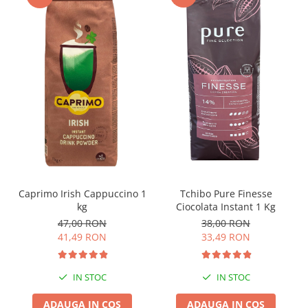
Caprimo Irish Cappuccino 1
Tchibo Pure Finesse
kg
Ciocolata Instant 1 Kg
47,00 RON
38,00 RON
41,49 RON
33,49 RON
IN STOC
IN STOC
ADAUGA IN COS
ADAUGA IN COS