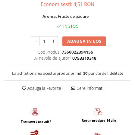
Capsule de Cafea
Economisesti:
4,51
RON
Cafea macinata
Aroma:
Fructe de padure
IN STOC
ADAUGA IN COS
Cod Produs:
7350022394155
Ai nevoie de ajutor?
0753319318
La achizitionarea acestui produs primiti
30
puncte de fidelitate
Adauga la Favorite
Cere informatii
Retur produse 14 zile
Transport gratuit*