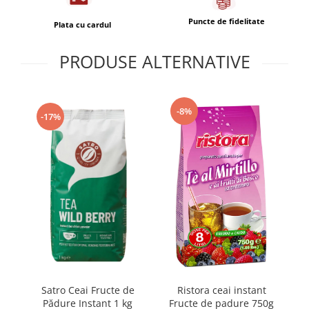
Puncte de fidelitate
Plata cu cardul
PRODUSE ALTERNATIVE
-8%
-17%
Satro Ceai Fructe de
Ristora ceai instant
I
Pădure Instant 1 kg
Fructe de padure 750g