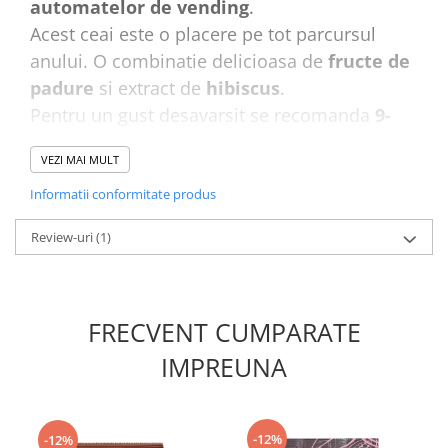
automatelor de vending
.
Acest ceai este o placere pe tot parcursul
anului. O combinatie delicioasa de
fructe de
padure
si extract de
hibiscus
.
Pentru un gust desavarsit se recomanda
9-
10g
de produs la
180 ml apa
.
VEZI MAI MULT
Produsul este ambalat in pungi de
1kg
. Un
Informatii conformitate produs
bax contine
10 pungi.
Review-uri
(1)
FRECVENT CUMPARATE
IMPREUNA
-12%
-12%