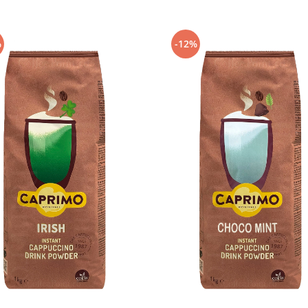
%
-12%