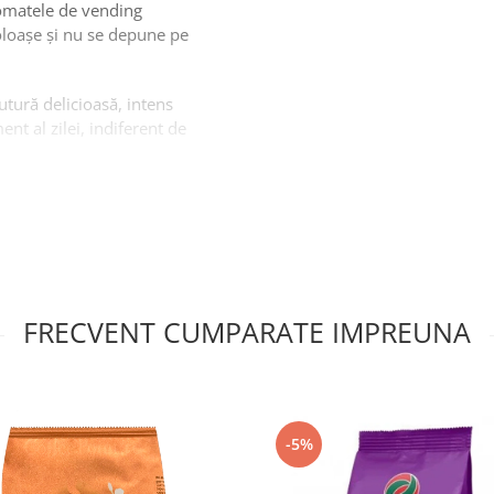
tomatele de vending
oloașe și nu se depune pe
tură delicioasă, intens
nt al zilei, indiferent de
nține următoarele
FRECVENT CUMPARATE IMPREUNA
-5%