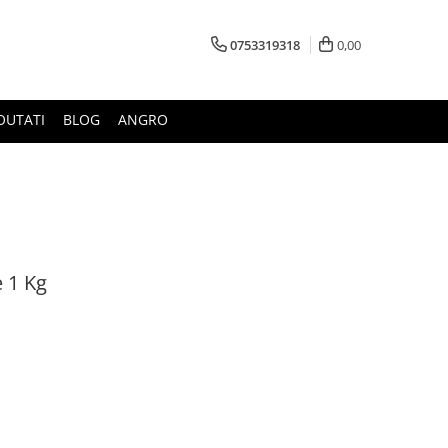
0753319318
0,00
OUTATI
BLOG
ANGRO
 1 Kg