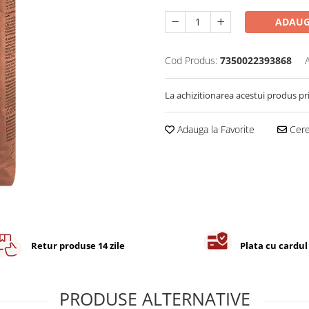
ADAUG
Cod Produs:
7350022393868
La achizitionarea acestui produs pr
Adauga la Favorite
Cere 
Retur produse 14 zile
Plata cu cardul
PRODUSE ALTERNATIVE