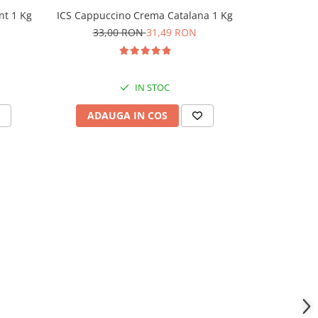
nt 1 Kg
ICS Cappuccino Crema Catalana 1 Kg
Satro Moka
33,00 RON
31,49 RON
41,
IN STOC
ADAUGA IN COS
ADAU