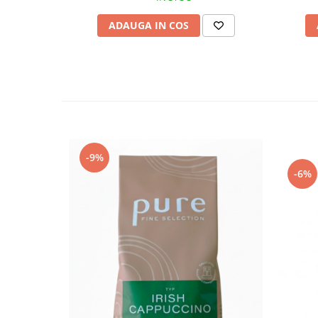
ADAUGA IN COS
-9%
-6%