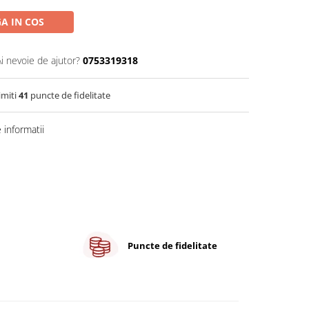
A IN COS
Ai nevoie de ajutor?
0753319318
imiti
41
puncte de fidelitate
informatii
Puncte de fidelitate