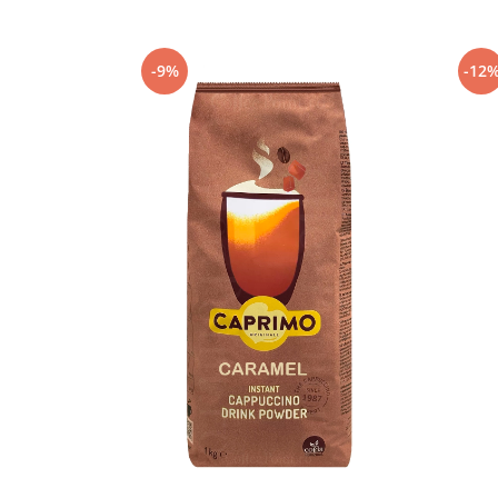
Capsule de Cafea
Cafea macinata
-9%
-12