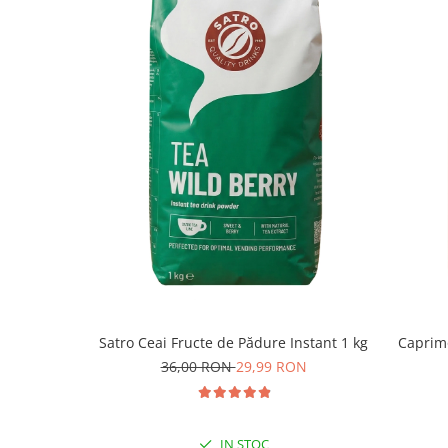
Pentru automatele de băuturi calde se recomandă
a obține băuturi gustoase și aromate.
Astfel, pentru
150 ml
de lichid fierbinte se recom
pudră sau
22-25 gr
de Creme Brulee pentru
200 
Mod de ambalare:
Cappuccino instant Caprimo Creme Brulee este amb
un bax contine 10 pungi.
Satro Ceai Fructe de Pădure Instant 1 kg
Caprimo
36,00 RON
29,99 RON
IN STOC