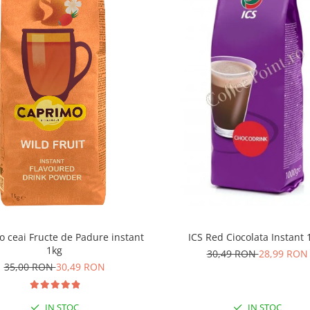
 dozarea produsului pentru
andă folosirea a
20-22 gr
de
ml
de apa.
alat in pungi de 1 kg iar
ICS Red Ciocolata Instant 
 ceai Fructe de Padure instant
1kg
30,49 RON
28,99 RON
35,00 RON
30,49 RON
IN STOC
IN STOC