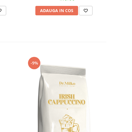
ADAUGA IN COS
AD
-9%
-5%