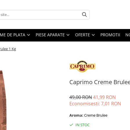
EME DE PLATA
PIESE APARATE
OFERTE
PROMOTII
N
ulee 1 Kg
Caprimo Creme Brulee
49,00 RON
41,99 RON
Economisesti:
7,01
RON
Aroma:
Creme Brulee
IN STOC