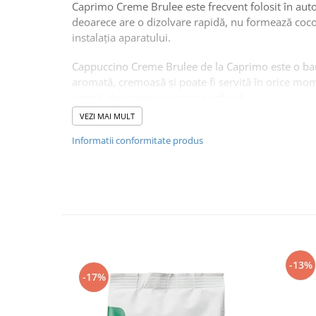
Caprimo Creme Brulee este frecvent folosit în au
deoarece are o dizolvare rapidă, nu formează coc
instalația aparatului.
Cappuccino Creme Brulee de la Caprimo este o bau
aromată, cremoasă și poate fi servită în orice mome
vârstă, deoarece nu conține cofeină.
VEZI MAI MULT
Ingrediente Caprimo Creme Brulee
Informatii conformitate produs
Cappuccino cu dizolvare instant de la Caprimo co
ingrediente:
Zahăr, sirop de glucoză
Lapte praf degresat, proteină din lapte
Grăsimi vegetale de cocos
Caramel, emulsificator E471
-13%
Stabilizatori E340, E451, arome
-17%
Dozare: