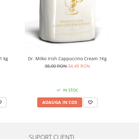
1 kg
ICS Capp
Dr. Milko Irish Cappuccino Cream 1Kg
3
38,00 RON
34,49 RON
IN STOC
AD
ADAUGA IN COS
SUPORT CLIENTI