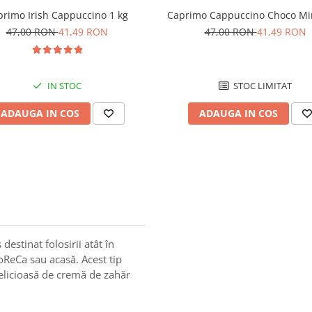
primo Irish Cappuccino 1 kg
Caprimo Cappuccino Choco Mi
47,00 RON
41,49 RON
47,00 RON
41,49 RON
IN STOC
STOC LIMITAT
ADAUGA IN COS
ADAUGA IN COS
stinat folosirii atât în
oReCa sau acasă. Acest tip
elicioasă de cremă de zahăr