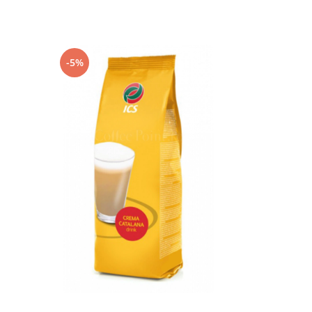
-5%
-11%