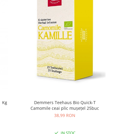
1 Kg
Demmers Teehaus Bio Quick-T
Camomile ceai plic mușețel 25buc
38,99 RON
IN STOC