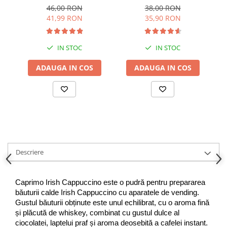
1Kg
Selection 1 Kg
38,00 RON
46,00 RON
35,90 RON
41,99 RON
IN STOC
IN STOC
ADAUGA IN COS
ADAUGA IN COS
Descriere
Caprimo Irish Cappuccino este o pudră pentru prepararea 
băuturii calde Irish Cappuccino cu aparatele de vending. 
Gustul băuturii obținute este unul echilibrat, cu o aroma fină 
și plăcută de whiskey, combinat cu gustul dulce al 
ciocolatei, laptelui praf și aroma deosebită a cafelei instant.