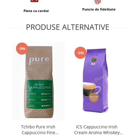
Puncte de fidelitate
Plata cu cardul
PRODUSE ALTERNATIVE
-9%
-6%
ICS Cappuccino Irish
Tchibo Pure Irish
Cream Aroma Whiskey
Cappuccino Fine
C