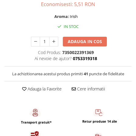
Capsule de Cafea
Economisesti:
5,51
RON
Cafea macinata
Aroma:
Irish
IN STOC
ADAUGA IN COS
Cod Produs:
7350022391369
Ai nevoie de ajutor?
0753319318
La achizitionarea acestui produs primiti
41
puncte de fidelitate
Adauga la Favorite
Cere informatii
Retur produse 14 zile
Transport gratuit*