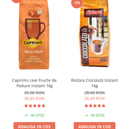
-5%
cocos
cafea instant în proporție de 6.5%
sirop de glucoză, cacao pudră degresată 3%
arome, stabilizatori (E340, E452), proteine din lapte
sare, emulsifiant E471, agent de îngroșare E415,
colorant (E160a), antiaglomerant (E341, E551)
Caprimo Irish Cappuccino conține alcool?
Acest cappuccino pudră de la Caprimo nu conține alcool ci 
aroma intensă de whiskey. Irish Cappuccino este o băutură 
foarte gustoasă, aromată, cu gust echilibrat de cafea și 
foarte cremoasă.
Ristora Ciocolată Instant
Caprimo ceai Fructe de
Brandul Caprimo este cunoscut în întreaga lume pentru 
1kg
Padure instant 1kg
produsele sale instant, de calitate superioară, dedicate 
28,00 RON
35,00 RON
aparatelor de vending.
26,49 RON
30,49 RON
IN STOC
IN STOC
ADAUGA IN COS
ADAUGA IN COS