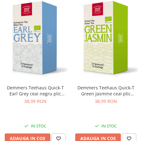
Demmers Teehaus Quick-T
Demmers Teehaus Quick-T
Earl Grey ceai negru plic
Green Jasmine ceai plic
aromat bio 25buc
aromat bio 25buc
38,99 RON
38,99 RON
IN STOC
IN STOC
ADAUGA IN COS
ADAUGA IN COS