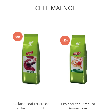
Capsule de Cafea
CELE MAI NOI
Cafea macinata
-5%
-5%
Ekoland ceai Fructe de
Ekoland ceai Zmeura
padure instant 1kg
instant 1kg