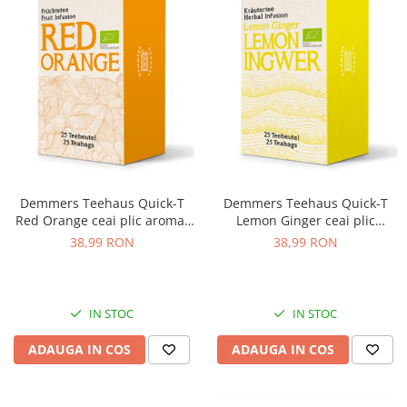
Demmers Teehaus Quick-T
Demmers Teehaus Quick-T
Red Orange ceai plic aromat
Lemon Ginger ceai plic
bio 25buc
aromat bio 25buc
38,99 RON
38,99 RON
IN STOC
IN STOC
ADAUGA IN COS
ADAUGA IN COS