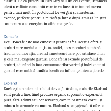
clasicul. Fie că preferi un Earl Grey sau un ceai verde, Demmers
oferă o calitate constantă care te va face să te întorci mereu
pentru mai mult. În portofoliul lor vei găsi și amestecuri
exotice, perfecte pentru a te răsfăța într-o după-amiază liniștită
sau pentru a te energiza în zilele mai grele.
Doncafe
Deși Doncafe este mai cunoscut pentru cafea, aceștia oferă și
ceaiuri care merită atenția ta. Astfel, aceste ceaiuri combină
tradiția cu inovația, creând amestecuri care pot satisface chiar
și cele mai exigente gusturi. Doncafe își extinde portofoliul de
ceaiuri, aducând în fața consumatorilor varietăți îndrăznețe și
gusturi care îmbină tradiția locală cu influențe internaționale.
Ekoland
Dacă ești un adept al stilului de viață sănătos, ceaiurile Ekoland
sunt pentru tine, fiind produse organic și promit o experiență
pură, fără aditivi sau conservanți, care îți păstrează corpul și
mintea în armonie cu natura. Ekoland se angajează să ofere o