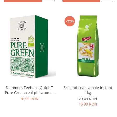
-22%
Demmers Teehaus Quick-T
Ekoland ceai Lamaie instant
Pure Green ceai plic aromat
1kg
bio 25buc
38,99 RON
20,49 RON
15,99 RON