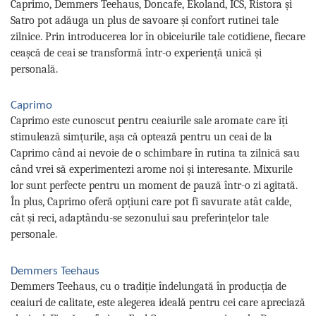
Caprimo, Demmers Teehaus, Doncafe, Ekoland, ICS, Ristora și
Satro pot adăuga un plus de savoare și confort rutinei tale
zilnice. Prin introducerea lor în obiceiurile tale cotidiene, fiecare
ceașcă de ceai se transformă într-o experiență unică și
personală.
Caprimo
Caprimo este cunoscut pentru ceaiurile sale aromate care îți
stimulează simțurile, așa că optează pentru un ceai de la
Caprimo când ai nevoie de o schimbare în rutina ta zilnică sau
când vrei să experimentezi arome noi și interesante. Mixurile
lor sunt perfecte pentru un moment de pauză într-o zi agitată.
În plus, Caprimo oferă opțiuni care pot fi savurate atât calde,
cât și reci, adaptându-se sezonului sau preferințelor tale
personale.
Demmers Teehaus
Demmers Teehaus, cu o tradiție îndelungată în producția de
ceaiuri de calitate, este alegerea ideală pentru cei care apreciază