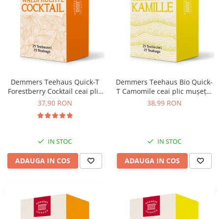
Demmers Teehaus Quick-T
Demmers Teehaus Bio Quick-
Forestberry Cocktail ceai plic
T Camomile ceai plic mușețel
aromat bio 25buc
25buc
37,90 RON
38,99 RON
IN STOC
IN STOC
ADAUGA IN COS
ADAUGA IN COS