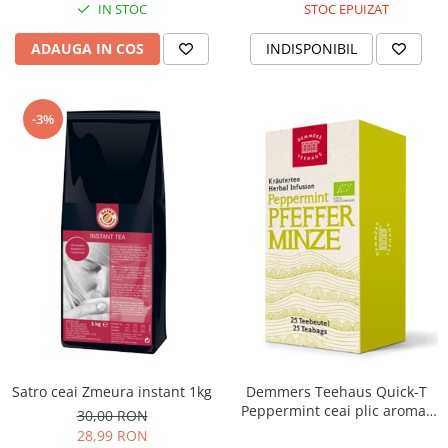
IN STOC
STOC EPUIZAT
ADAUGA IN COS
INDISPONIBIL
-3%
Satro ceai Zmeura instant 1kg
Demmers Teehaus Quick-T
Peppermint ceai plic aromat
30,00 RON
bio 25buc
28,99 RON