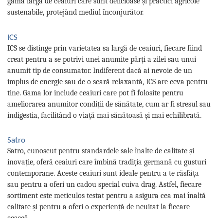
gamă largă de ceaiuri care sunt delicioase și practici agricole
sustenabile, protejând mediul înconjurător.
ICS
ICS se distinge prin varietatea sa largă de ceaiuri, fiecare fiind
creat pentru a se potrivi unei anumite părți a zilei sau unui
anumit tip de consumator. Indiferent dacă ai nevoie de un
implus de energie sau de o seară relaxantă, ICS are ceva pentru
tine. Gama lor include ceaiuri care pot fi folosite pentru
ameliorarea anumitor condiții de sănătate, cum ar fi stresul sau
indigestia, facilitând o viață mai sănătoasă și mai echilibrată.
Satro
Satro, cunoscut pentru standardele sale înalte de calitate și
inovație, oferă ceaiuri care îmbină tradiția germană cu gusturi
contemporane. Aceste ceaiuri sunt ideale pentru a te răsfăța
sau pentru a oferi un cadou special cuiva drag. Astfel, fiecare
sortiment este meticulos testat pentru a asigura cea mai înaltă
calitate și pentru a oferi o experiență de neuitat la fiecare