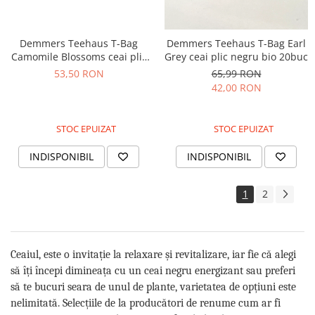
Demmers Teehaus T-Bag
Demmers Teehaus T-Bag Earl
Camomile Blossoms ceai plic
Grey ceai plic negru bio 20buc
aromat bio 15buc
53,50 RON
65,99 RON
42,00 RON
STOC EPUIZAT
STOC EPUIZAT
INDISPONIBIL
INDISPONIBIL
1
2
Ceaiul, este o invitație la relaxare și revitalizare, iar fie că alegi
să îți începi dimineața cu un ceai negru energizant sau preferi
să te bucuri seara de unul de plante, varietatea de opțiuni este
nelimitată. Selecțiile de la producători de renume cum ar fi