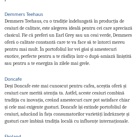
Demmers Teehaus
Demmers Teehaus, cu o tradiție îndelungată în producția de
ceaiuri de calitate, este alegerea ideală pentru cei care apreciază
clasicul. Fie că preferi un Earl Grey sau un ceai verde, Demmers
oferă o calitate constantă care te va face să te întorci mereu
pentru mai mult. În portofoliul lor vei găsi și amestecuri
exotice, perfecte pentru a te răsfăța într-o după-amiază liniștită
sau pentru a te energiza în zilele mai grele.
Doncafe
Deși Doncafe este mai cunoscut pentru cafea, aceștia oferă și
ceaiuri care merită atenția ta. Astfel, aceste ceaiuri combină
tradiția cu inovația, creând amestecuri care pot satisface chiar
și cele mai exigente gusturi. Doncafe își extinde portofoliul de
ceaiuri, aducând în fața consumatorilor varietăți îndrăznețe și
gusturi care îmbină tradiția locală cu influențe internaționale.
Ekoland