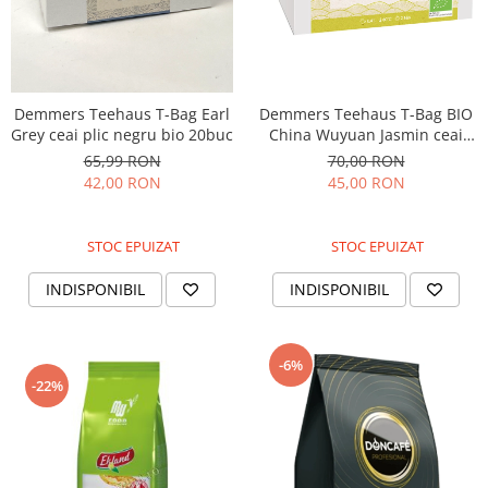
Demmers Teehaus T-Bag Earl
Demmers Teehaus T-Bag BIO
Grey ceai plic negru bio 20buc
China Wuyuan Jasmin ceai
plic verde 20buc
65,99 RON
70,00 RON
42,00 RON
45,00 RON
STOC EPUIZAT
STOC EPUIZAT
INDISPONIBIL
INDISPONIBIL
-6%
-22%