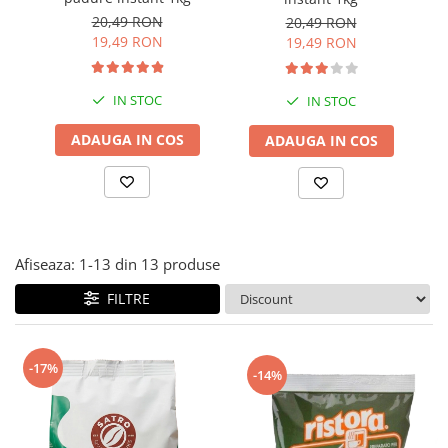
20,49 RON
20,49 RON
19,49 RON
19,49 RON
IN STOC
IN STOC
ADAUGA IN COS
ADAUGA IN COS
Afiseaza:
1-
13
din
13
produse
FILTRE
-17%
-14%