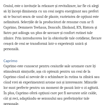
Ceaiul, este o invitație la relaxare și revitalizare, iar fie că alegi
să îți începi dimineața cu un ceai negru energizant sau preferi
să te bucuri seara de unul de plante, varietatea de opțiuni este
nelimitată. Selecțiile de la producători de renume cum ar fi
Caprimo, Demmers Teehaus, Doncafe, Ekoland, ICS, Ristora și
Satro pot adăuga un plus de savoare și confort rutinei tale
zilnice. Prin introducerea lor în obiceiurile tale cotidiene, fiecare
ceașcă de ceai se transformă într-o experiență unică și
personală.
Caprimo
Caprimo este cunoscut pentru ceaiurile sale aromate care îți
stimulează simțurile, așa că optează pentru un ceai de la
Caprimo când ai nevoie de o schimbare în rutina ta zilnică sau
când vrei să experimentezi arome noi și interesante. Mixurile
lor sunt perfecte pentru un moment de pauză într-o zi agitată.
În plus, Caprimo oferă opțiuni care pot fi savurate atât calde,
cât și reci, adaptându-se sezonului sau preferințelor tale
personale.