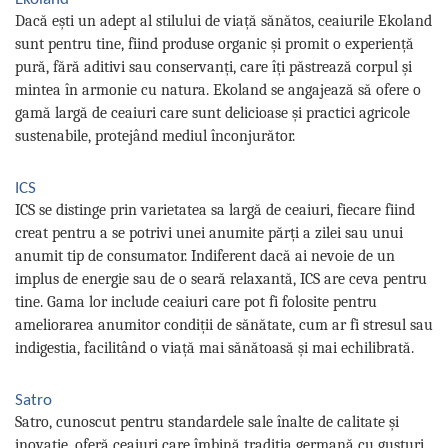
Dacă ești un adept al stilului de viață sănătos, ceaiurile Ekoland
sunt pentru tine, fiind produse organic și promit o experiență
pură, fără aditivi sau conservanți, care îți păstrează corpul și
mintea în armonie cu natura. Ekoland se angajează să ofere o
gamă largă de ceaiuri care sunt delicioase și practici agricole
sustenabile, protejând mediul înconjurător.
ICS
ICS se distinge prin varietatea sa largă de ceaiuri, fiecare fiind
creat pentru a se potrivi unei anumite părți a zilei sau unui
anumit tip de consumator. Indiferent dacă ai nevoie de un
implus de energie sau de o seară relaxantă, ICS are ceva pentru
tine. Gama lor include ceaiuri care pot fi folosite pentru
ameliorarea anumitor condiții de sănătate, cum ar fi stresul sau
indigestia, facilitând o viață mai sănătoasă și mai echilibrată.
Satro
Satro, cunoscut pentru standardele sale înalte de calitate și
inovație, oferă ceaiuri care îmbină tradiția germană cu gusturi