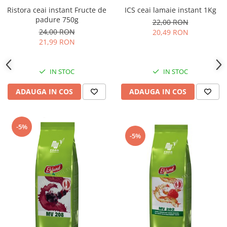
Ristora ceai instant Fructe de
ICS ceai lamaie instant 1Kg
padure 750g
22,00 RON
24,00 RON
20,49 RON
21,99 RON
IN STOC
IN STOC
ADAUGA IN COS
ADAUGA IN COS
-5%
-5%