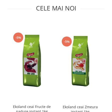
Capsule de Cafea
CELE MAI NOI
Cafea macinata
-5%
-5%
Ekoland ceai Fructe de
Ekoland ceai Zmeura
padure instant 1kg
instant 1kg