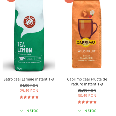
Caprimo ceai Fructe de
Satro ceai Lamaie instant 1kg
Padure instant 1kg
34,00 RON
35,00 RON
29,49 RON
30,49 RON
IN STOC
IN STOC