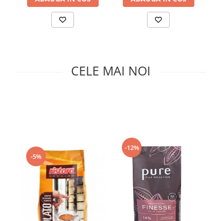
Capsule de Cafea
Cafea macinata
CELE MAI NOI
-12%
-5%