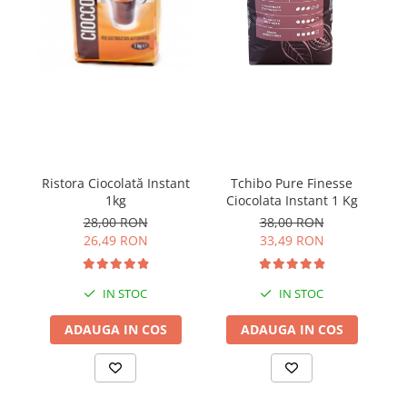
Ristora Ciocolată Instant
Tchibo Pure Finesse
IC
1kg
Ciocolata Instant 1 Kg
28,00 RON
38,00 RON
26,49 RON
33,49 RON
IN STOC
IN STOC
ADAUGA IN COS
ADAUGA IN COS