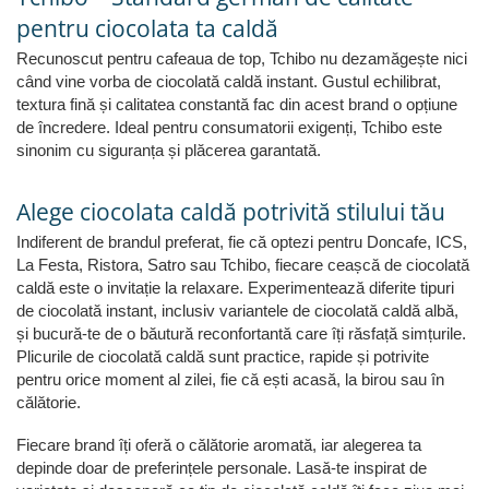
pentru ciocolata ta caldă
Recunoscut pentru cafeaua de top, Tchibo nu dezamăgește nici
când vine vorba de ciocolată caldă instant. Gustul echilibrat,
textura fină și calitatea constantă fac din acest brand o opțiune
de încredere. Ideal pentru consumatorii exigenți, Tchibo este
sinonim cu siguranța și plăcerea garantată.
Alege ciocolata caldă potrivită stilului tău
Indiferent de brandul preferat, fie că optezi pentru Doncafe, ICS,
La Festa, Ristora, Satro sau Tchibo, fiecare ceașcă de ciocolată
caldă este o invitație la relaxare. Experimentează diferite tipuri
de ciocolată instant, inclusiv variantele de ciocolată caldă albă,
și bucură-te de o băutură reconfortantă care îți răsfață simțurile.
Plicurile de ciocolată caldă sunt practice, rapide și potrivite
pentru orice moment al zilei, fie că ești acasă, la birou sau în
călătorie.
Fiecare brand îți oferă o călătorie aromată, iar alegerea ta
depinde doar de preferințele personale. Lasă-te inspirat de