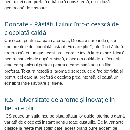
pentru cei care preferă o băutură consistentă, cu o doză
generoasă de savoare.
Doncafe – Răsfățul zilnic într-o ceașcă de
ciocolată caldă
Cunoscut pentru cafeaua aromată, Doncafe surprinde și cu
sortimentele de ciocolată instant. Fiecare plic îți oferă o băutură
cremoasă, cu un gust echilibrat, care te invită la relaxare. Ideală
pentru pauzele de după-amiază, ciocolata caldă de la Doncafe
este companionul perfect pentru o carte bună sau un film
preferat. Textura netedă și aroma discret dulce o fac potrivită și
pentru cei care nu preferă ciocolata prea intensă, ci caută un
echilibru între savoare și finețe.
ICS – Diversitate de arome și inovație în
fiecare plic
ICS aduce un suflu nou pe piața băuturilor calde, oferind o gamă
variată de ciocolată instant pentru toate gusturile. De la variante
clasice la rețete mai sofisticate, acest brand pune accent pe