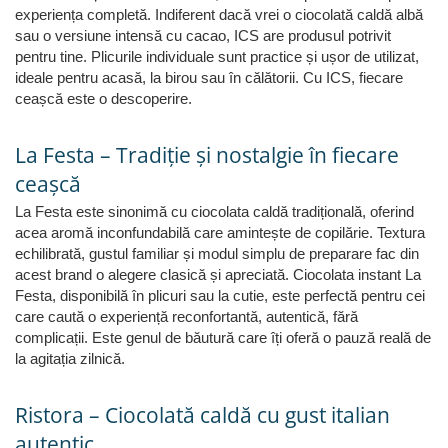
experiența completă. Indiferent dacă vrei o ciocolată caldă albă
sau o versiune intensă cu cacao, ICS are produsul potrivit
pentru tine. Plicurile individuale sunt practice și ușor de utilizat,
ideale pentru acasă, la birou sau în călătorii. Cu ICS, fiecare
ceașcă este o descoperire.
La Festa – Tradiție și nostalgie în fiecare
ceașcă
La Festa este sinonimă cu ciocolata caldă tradițională, oferind
acea aromă inconfundabilă care amintește de copilărie. Textura
echilibrată, gustul familiar și modul simplu de preparare fac din
acest brand o alegere clasică și apreciată. Ciocolata instant La
Festa, disponibilă în plicuri sau la cutie, este perfectă pentru cei
care caută o experiență reconfortantă, autentică, fără
complicații. Este genul de băutură care îți oferă o pauză reală de
la agitația zilnică.
Ristora – Ciocolată caldă cu gust italian
autentic