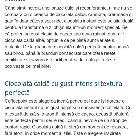
Când simți nevoia unei pauze dulci și reconfortante, nimic nu se
compară cu o ceașcă de ciocolată caldă. Aromată, cremoasă și
gata în doar câteva secunde, ciocolata instant este soluția ideală
pentru a transforma o zi obișnuită într-un moment special. Fie
că preferi un gust clasic de cacao sau ceva rafinat, cum ar fi
ciocolata caldă albă, opțiunile de pe piață sunt variate și
tentante. De la plicuri de ciocolată caldă perfecte pentru acasă
sau birou, până la branduri consacrate care oferă rețete
echilibrate și savuroase, ai libertatea de a alege ce ți se
potrivește cel mai bine.
Ciocolată caldă cu gust intens și textura
perfectă
Coffeepoint este alegerea ideală pentru cei care își doresc o
ciocolată instant cu un gust bogat și o consistență catifelată. Cu
o textură densă și o aromă intensă de cacao, această băutură
este perfectă pentru serile reci, când ai nevoie de un strop de
confort rapid. Ciocolata caldă îți oferă un moment de relaxare,
fără efort, în orice moment al zilei. Este o alegere inspirată