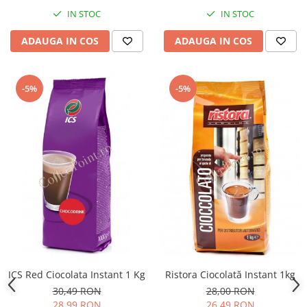
IN STOC
IN STOC
ADAUGA IN COS
ADAUGA IN COS
-5%
-5%
ICS Red Ciocolata Instant 1 Kg
Ristora Ciocolată Instant 1kg
30,49 RON
28,00 RON
28,99 RON
26,49 RON