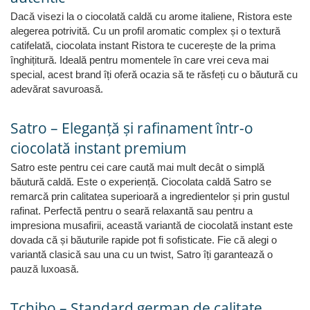
Dacă visezi la o ciocolată caldă cu arome italiene, Ristora este
alegerea potrivită. Cu un profil aromatic complex și o textură
catifelată, ciocolata instant Ristora te cucerește de la prima
înghițitură. Ideală pentru momentele în care vrei ceva mai
special, acest brand îți oferă ocazia să te răsfeți cu o băutură cu
adevărat savuroasă.
Satro – Eleganță și rafinament într-o
ciocolată instant premium
Satro este pentru cei care caută mai mult decât o simplă
băutură caldă. Este o experiență. Ciocolata caldă Satro se
remarcă prin calitatea superioară a ingredientelor și prin gustul
rafinat. Perfectă pentru o seară relaxantă sau pentru a
impresiona musafirii, această variantă de ciocolată instant este
dovada că și băuturile rapide pot fi sofisticate. Fie că alegi o
variantă clasică sau una cu un twist, Satro îți garantează o
pauză luxoasă.
Tchibo – Standard german de calitate