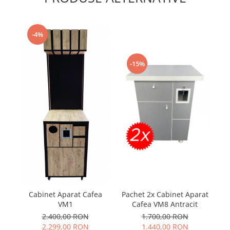
-4%
-15%
Cabinet Aparat Cafea
Pachet 2x Cabinet Aparat
VM1
Cafea VM8 Antracit
c
2.400,00 RON
1.700,00 RON
2.299,00 RON
1.440,00 RON