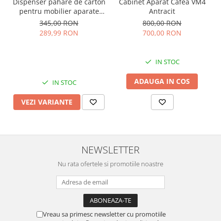
Dispenser pahare de carton
Cabinet Aparat Cafea VM4
pentru mobilier aparate
Antracit
cafea
345,00 RON
800,00 RON
289,99 RON
700,00 RON
IN STOC
ADAUGA IN COS
IN STOC
VEZI VARIANTE
NEWSLETTER
Nu rata ofertele si promotiile noastre
Vreau sa primesc newsletter cu promotiile