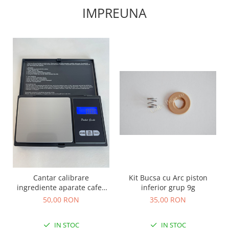
IMPREUNA
Kit Bucsa cu Arc piston
Cantar calibrare
inferior grup 9g
ingrediente aparate cafea
automate
35,00 RON
50,00 RON
IN STOC
IN STOC