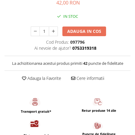
Capsule de Cafea
42,00 RON
Cafea macinata
IN STOC
ADAUGA IN COS
Cod Produs:
097796
Ai nevoie de ajutor?
0753319318
La achizitionarea acestui produs primiti
42
puncte de fidelitate
Adauga la Favorite
Cere informatii
Retur produse 14 zile
Transport gratuit*
Puncte de fidelitate