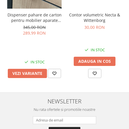
Dispenser pahare de carton
Contor volumetric Necta &
pentru mobilier aparate
Wittenborg
cafea
345,00 RON
30,00 RON
289,99 RON
IN STOC
ADAUGA IN COS
IN STOC
VEZI VARIANTE
NEWSLETTER
Nu rata ofertele si promotiile noastre