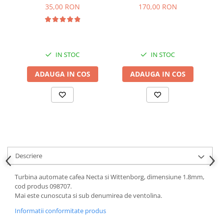
in
170,00 RON
35,00 RON
IN STOC
IN STOC
ADAUGA IN COS
ADAUGA IN COS
Descriere
Turbina automate cafea Necta si Wittenborg, dimensiune 1.8mm,
cod produs 098707.
Mai este cunoscuta si sub denumirea de ventolina.
Informatii conformitate produs