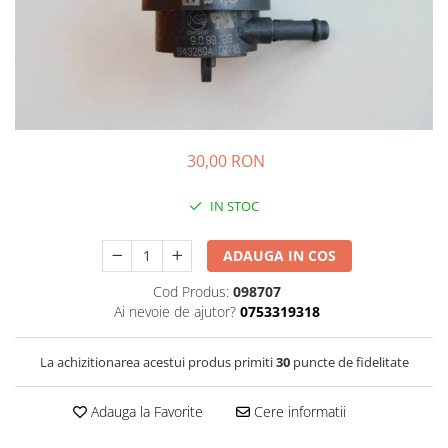
Sistem de pahare
Cafea boabe Davidoff
Cafea boabe Vergnano
Sistem de zahar si paleta
Cafea boabe Segafredo
Tastaturi si butoane
Cafea boabe Julius Meinl
Cafea boabe 1kg
Cafea boabe verde
Alte branduri cafea
30,00 RON
Cafea de specialitate
IN STOC
Cafea proaspat prajita
Cafea Etiopia
ADAUGA IN COS
Cafea Columbia
Cod Produs:
098707
Cafea Brazilia
Ai nevoie de ajutor?
0753319318
Cafea Guatemala
Cafea Costa Rica
La achizitionarea acestui produs primiti
30
puncte de fidelitate
Cafea Rwanda
Cafea Decofeinizata
Adauga la Favorite
Cere informatii
Cafea Instant