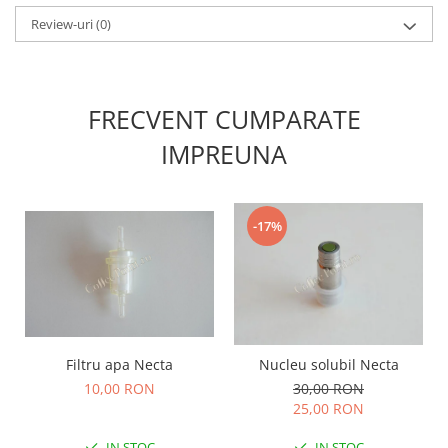
Review-uri
(0)
FRECVENT CUMPARATE
IMPREUNA
-17%
Filtru apa Necta
Nucleu solubil Necta
10,00 RON
30,00 RON
25,00 RON
IN STOC
IN STOC