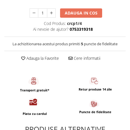
Capsule de Cafea
Cafea macinata
ADAUGA IN COS
Cod Produs:
crcp1/4
Ai nevoie de ajutor?
0753319318
La achizitionarea acestui produs primiti
5
puncte de fidelitate
Adauga la Favorite
Cere informatii
Retur produse 14 zile
Transport gratuit*
Puncte de fidelitate
Plata cu cardul
PRODUSE ALTERNATIVE