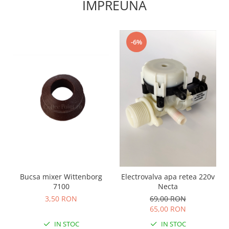
IMPREUNA
-6%
Bucsa mixer Wittenborg
Electrovalva apa retea 220v
7100
Necta
3,50 RON
69,00 RON
65,00 RON
IN STOC
IN STOC