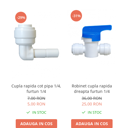
-31%
-29%
C
Cupla rapida cot pipa 1/4,
Robinet cupla rapida
furtun 1/4
dreapta furtun 1/4
7,00 RON
36,00 RON
5,00 RON
25,00 RON
IN STOC
IN STOC
ADAUGA IN COS
ADAUGA IN COS