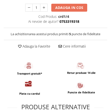
Capsule de Cafea
ADAUGA IN COS
Cafea macinata
Cod Produs:
crd1/4
Ai nevoie de ajutor?
0753319318
La achizitionarea acestui produs primiti
5
puncte de fidelitate
Adauga la Favorite
Cere informatii
Retur produse 14 zile
Transport gratuit*
Puncte de fidelitate
Plata cu cardul
PRODUSE ALTERNATIVE