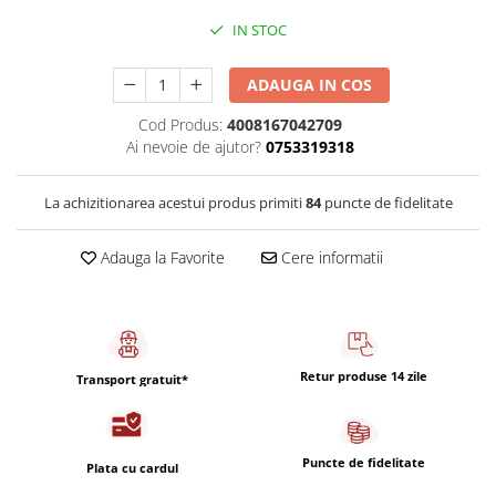
Capsule de Cafea
IN STOC
Cafea macinata
ADAUGA IN COS
Cod Produs:
4008167042709
Ai nevoie de ajutor?
0753319318
La achizitionarea acestui produs primiti
84
puncte de fidelitate
Adauga la Favorite
Cere informatii
Retur produse 14 zile
Transport gratuit*
Puncte de fidelitate
Plata cu cardul