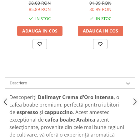
91,99 RON
98,00 RON
80,99 RON
85,89 RON
IN STOC
IN STOC
ADAUGA IN COS
ADAUGA IN COS
Descriere
Descoperiți
Dallmayr Crema d'Oro Intensa
, o
cafea boabe premium, perfectă pentru iubitorii
de
espresso
și
cappuccino
. Acest amestec
excepțional de
cafea
boabe Arabica
atent
selecționate, provenite din cele mai bune regiuni
de cultivare, vă oferă o experiență aromatică