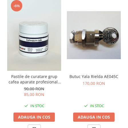
-6%
Pastile de curatare grup
Butuc Yala Rielda AE045C
cafea aparate profesionale
170,00 RON
Schaerer WMF 100x1.2g
90,00 RON
85,00 RON
IN STOC
IN STOC
ADAUGA IN COS
ADAUGA IN COS