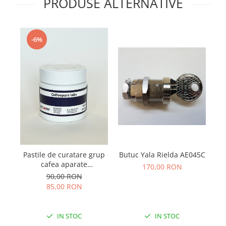
PRODUSE ALTERNATIVE
-6%
Butuc Yala Rielda AE045C
Pastile de curatare grup
S
cafea aparate
f
170,00 RON
profesionale Schaerer
90,00 RON
WMF 100x1.2g
85,00 RON
IN STOC
IN STOC