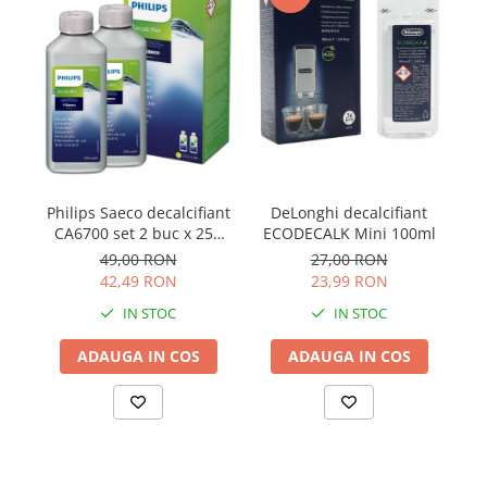
DeLonghi decalcifiant
Philips Saeco decalcifiant
ECODECALK Mini 100ml
CA6700 set 2 buc x 250
d
ml
27,00 RON
49,00 RON
23,99 RON
42,49 RON
IN STOC
IN STOC
ADAUGA IN COS
ADAUGA IN COS