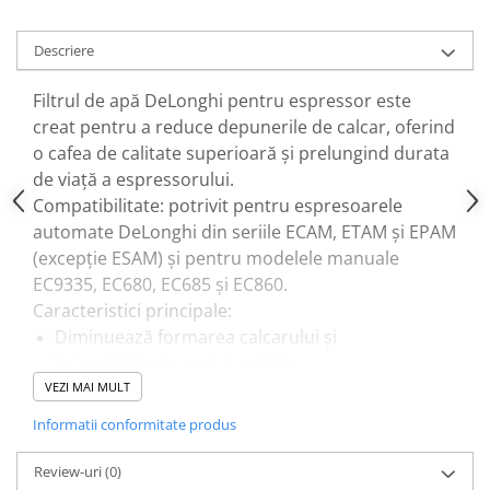
Descriere
Filtrul de apă DeLonghi pentru espressor este
creat pentru a reduce depunerile de calcar, oferind
o cafea de calitate superioară și prelungind durata
de viață a espressorului.
Compatibilitate: potrivit pentru espresoarele
automate DeLonghi din seriile ECAM, ETAM și EPAM
(excepție ESAM) și pentru modelele manuale
EC9335, EC680, EC685 și EC860.
Caracteristici principale:
Diminuează formarea calcarului și
îmbunătățește gustul cafelei;
Crește performanța espressorului și îi
VEZI MAI MULT
prelungește durata de viață;
Informatii conformitate produs
Pentru performanțe optime, înlocuiți cartușul
filtrului o dată la două luni;
Review-uri
(0)