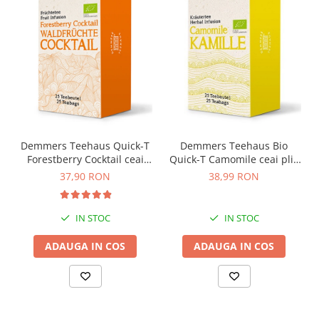
Demmers Teehaus Bio
Demmers Teehaus Quick-T
Quick-T Camomile ceai plic
Forestberry Cocktail ceai
mușețel 25buc
plic aromat bio 25buc
38,99 RON
37,90 RON
IN STOC
IN STOC
ADAUGA IN COS
ADAUGA IN COS