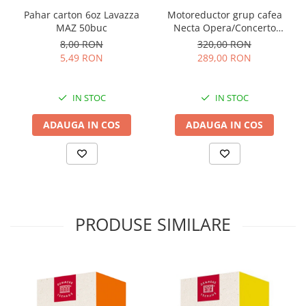
Pahar carton 6oz Lavazza
Motoreductor grup cafea
MAZ 50buc
Necta Opera/Concerto
254552
8,00 RON
320,00 RON
5,49 RON
289,00 RON
IN STOC
IN STOC
ADAUGA IN COS
ADAUGA IN COS
PRODUSE SIMILARE