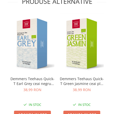
PRODUSE ALTERNATIVE
De
Demmers Teehaus Quick-
Demmers Teehaus Quick-
T Earl Grey ceai negru
T Green Jasmine ceai plic
plic aromat bio 25buc
aromat bio 25buc
38,99 RON
38,99 RON
IN STOC
IN STOC