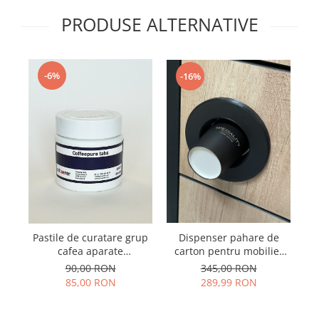
PRODUSE ALTERNATIVE
-6%
-16%
Dispenser pahare de
Pastile de curatare grup
S
carton pentru mobilier
cafea aparate
f
aparate cafea
profesionale Schaerer
345,00 RON
90,00 RON
WMF 100x1.2g
289,99 RON
85,00 RON