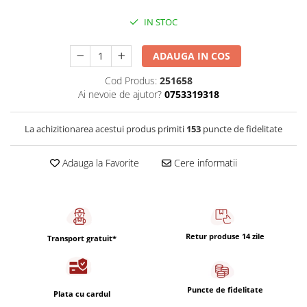
Capsule de Cafea
IN STOC
Cafea macinata
ADAUGA IN COS
Cod Produs:
251658
Ai nevoie de ajutor?
0753319318
La achizitionarea acestui produs primiti
153
puncte de fidelitate
Adauga la Favorite
Cere informatii
Retur produse 14 zile
Transport gratuit*
Puncte de fidelitate
Plata cu cardul