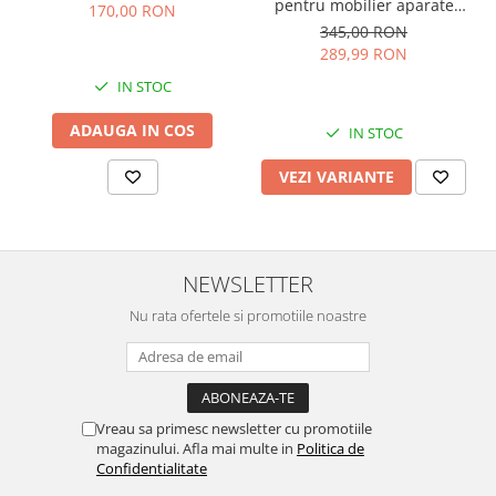
pentru mobilier aparate
170,00 RON
cafea
345,00 RON
289,99 RON
IN STOC
ADAUGA IN COS
IN STOC
VEZI VARIANTE
NEWSLETTER
Nu rata ofertele si promotiile noastre
Vreau sa primesc newsletter cu promotiile
magazinului. Afla mai multe in
Politica de
Confidentialitate