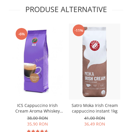
PRODUSE ALTERNATIVE
-11%
-6%
ICS Cappuccino Irish
Satro Moka Irish Cream
Cream Aroma Whiskey
cappuccino instant 1kg
1Kg
38,00 RON
41,00 RON
35,90 RON
36,49 RON