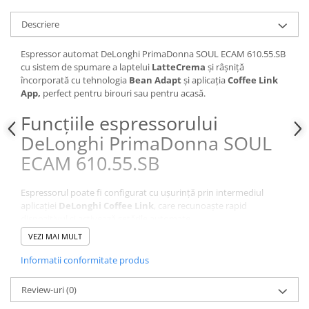
Descriere
Espressor automat DeLonghi PrimaDonna SOUL ECAM 610.55.SB
cu sistem de spumare a laptelui
LatteCrema
și râșniță
încorporată cu tehnologia
Bean Adapt
și aplicația
Coffee Link
App,
perfect pentru birouri sau pentru acasă.
Funcțiile espressorului
DeLonghi PrimaDonna SOUL
ECAM 610.55.SB
Espressorul poate fi configurat cu ușurință prin intermediul
aplicației
DeLonghi Coffee Link
, care recunoaște rapid
dispozitivul și activează setările automate.
Conectează-ți smartphone-ul la espressorul
PrimaDonna SOUL
VEZI MAI MULT
prin aplicația dedicată, selectând originea și tipul boabelor de
cafea în funcție de amestec și nivelul de prăjire (ușor, mediu,
Informatii conformitate produs
intens). Râșnița se va adapta automat fiecărui tip de boabe,
ajustând fin granulația, cantitatea și temperatura cafelei pentru o
Review-uri
(0)
experiență optimă.