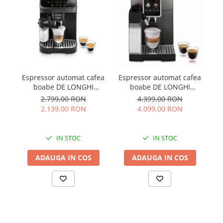
Espressor automat cafea
Espressor automat cafea
Es
boabe DE LONGHI
boabe DE LONGHI
b
Magnifica Evo
Dinamica Plus
2.799,00 RON
4.399,00 RON
ECAM290.51.B
ECAM.380.95.TB
2.139,00 RON
4.099,00 RON
IN STOC
IN STOC
ADAUGA IN COS
ADAUGA IN COS