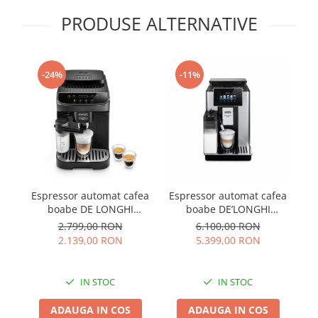
PRODUSE ALTERNATIVE
-24%
-11%
Espressor automat cafea
Espressor automat cafea
Es
boabe DE LONGHI
boabe DE’LONGHI
b
Magnifica Evo
PrimaDonna SOUL ECAM
2.799,00 RON
6.100,00 RON
ECAM290.51.B
610.55.SB
2.139,00 RON
5.399,00 RON
IN STOC
IN STOC
ADAUGA IN COS
ADAUGA IN COS