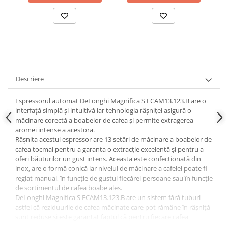
Descriere
Espressorul automat DeLonghi Magnifica S ECAM13.123.B are o
interfață simplă și intuitivă iar tehnologia râșniței asigură o
măcinare corectă a boabelor de cafea și permite extragerea
aromei intense a acestora.
Râșnița acestui espressor are 13 setări de măcinare a boabelor de
cafea tocmai pentru a garanta o extracție excelentă și pentru a
oferi băuturilor un gust intens. Aceasta este confecționată din
inox, are o formă conică iar nivelul de măcinare a cafelei poate fi
reglat manual, în funcție de gustul fiecărei persoane sau în funcție
de sortimentul de cafea boabe ales.
DeLonghi Magnifica S ECAM13.123.B are un sistem fără tuburi
astfel că reziduurile de cafea măcinate care pot rămâne în râșniță
sunt reduse și este garantat faptul că pentru fiecare cafea
preparată se va folosi doar cafea proaspăt râșnită.