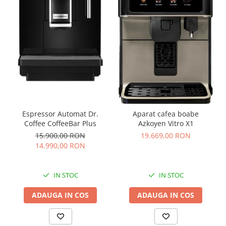
Espressor Automat Dr.
Aparat cafea boabe
Coffee CoffeeBar Plus
Azkoyen Vitro X1
15.900,00 RON
19.669,00 RON
14.990,00 RON
IN STOC
IN STOC
ADAUGA IN COS
ADAUGA IN COS