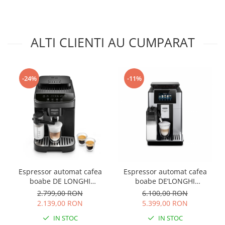
ALTI CLIENTI AU CUMPARAT
-24%
-11%
Espressor automat cafea
Espressor automat cafea
boabe DE LONGHI
boabe DE’LONGHI
Magnifica Evo
PrimaDonna SOUL ECAM
2.799,00 RON
6.100,00 RON
ECAM290.51.B
610.55.SB
2.139,00 RON
5.399,00 RON
IN STOC
IN STOC