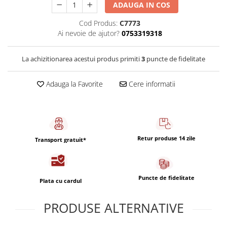
Capsule de Cafea
ADAUGA IN COS
Cafea macinata
Cod Produs:
C7773
Ai nevoie de ajutor?
0753319318
La achizitionarea acestui produs primiti
3
puncte de fidelitate
Adauga la Favorite
Cere informatii
Retur produse 14 zile
Transport gratuit*
Puncte de fidelitate
Plata cu cardul
PRODUSE ALTERNATIVE