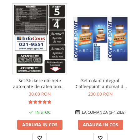
Se
Set Stickere etichete
Set colant integral
L
automate de cafea boabe
'Coffeepoint' automat de
vending
cafea boabe Wittenborg
30,00 RON
200,00 RON
7100
IN STOC
LA COMANDA (3-4 ZILE)
ADAUGA IN COS
ADAUGA IN COS