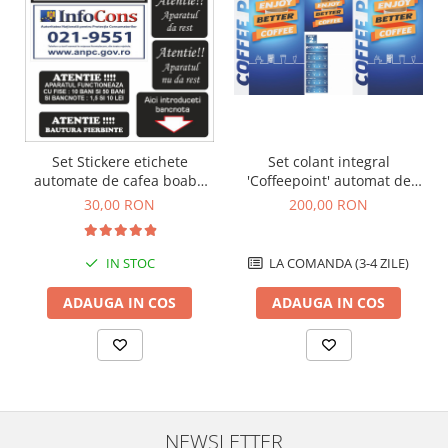
Set Stickere etichete
Set colant integral
automate de cafea boabe
'Coffeepoint' automat de
vending
cafea boabe Wittenborg
30,00 RON
200,00 RON
7100
IN STOC
LA COMANDA (3-4 ZILE)
ADAUGA IN COS
ADAUGA IN COS
NEWSLETTER