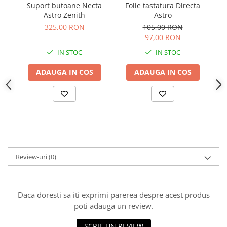
Suport butoane Necta
Folie tastatura Directa
F
Astro Zenith
Astro
325,00 RON
105,00 RON
97,00 RON
IN STOC
IN STOC
ADAUGA IN COS
ADAUGA IN COS
Review-uri
(0)
Daca doresti sa iti exprimi parerea despre acest produs
poti adauga un review.
SCRIE UN REVIEW