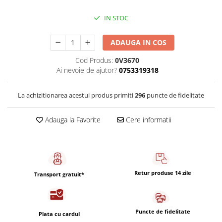
Capsule de Cafea
IN STOC
Cafea macinata
ADAUGA IN COS
Cod Produs:
0V3670
Ai nevoie de ajutor?
0753319318
La achizitionarea acestui produs primiti
296
puncte de fidelitate
Adauga la Favorite
Cere informatii
Retur produse 14 zile
Transport gratuit*
Puncte de fidelitate
Plata cu cardul