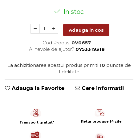
Capsule de Cafea
In stoc
Cafea macinata
Adauga in cos
Cod Produs:
0V0657
Ai nevoie de ajutor?
0753319318
La achizitionarea acestui produs primiti
10
puncte de
fidelitate
Adauga la Favorite
Cere informatii
Retur produse 14 zile
Transport gratuit*