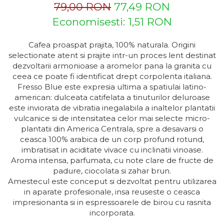
Capsule de Cafea
79,00 RON
77,49 RON
Cafea macinata
Economisesti:
1,51
RON
Cafea proaspat prajita, 100% naturala. Origini
selectionate atent si prajite intr-un proces lent destinat
dezvoltarii armonioase a aromelor pana la granita cu
ceea ce poate fi identificat drept corpolenta italiana.
Fresso Blue este expresia ultima a spatiulai latino-
american: dulceata catifelata a tinuturilor deluroase
este inviorata de vibratia inegalabila a inaltelor plantatii
vulcanice si de intensitatea celor mai selecte micro-
plantatii din America Centrala, spre a desavarsi o
ceasca 100% arabica de un corp profund rotund,
imbratisat in aciditate vivace cu inclinatii vinoase.
Aroma intensa, parfumata, cu note clare de fructe de
padure, ciocolata si zahar brun.
Amestecul este conceput si dezvoltat pentru utilizarea
in aparate profesionale, insa reuseste o ceasca
impresionanta si in espressoarele de birou cu rasnita
incorporata.