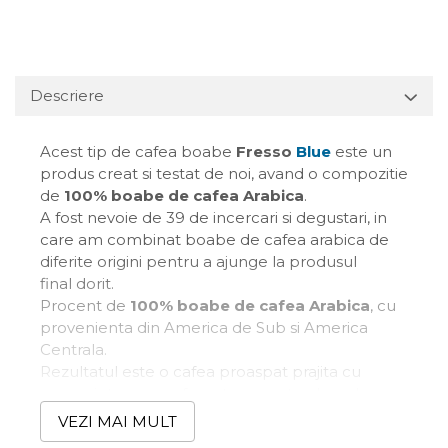
Descriere
Acest tip de cafea boabe
Fresso
Blue
este un
produs creat si testat de noi, avand o compozitie
de
100% boabe de cafea Arabica
.
A fost nevoie de 39 de incercari si degustari, in
care am combinat boabe de cafea arabica de
diferite origini pentru a ajunge la produsul
final dorit.
Procent de
100% boabe de cafea Arabica
, cu
provenienta din America de Sub si America
Centrala.
Rezultatul este o cafea proaspat prajita cu
aroma intensa, parfumata, cu note clare de
fructe de padure, ciocolata si zahar brun.
VEZI MAI MULT
Doza de cafea pe care o recomandam pentru o