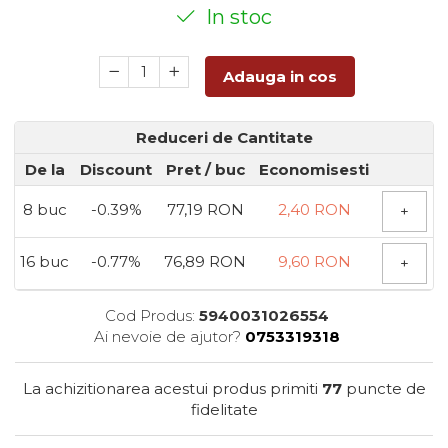
In stoc
Adauga in cos
Reduceri de Cantitate
De la
Discount
Pret
/ buc
Economisesti
8
buc
-0.39%
77,19 RON
2,40 RON
+
16
buc
-0.77%
76,89 RON
9,60 RON
+
Cod Produs:
5940031026554
Ai nevoie de ajutor?
0753319318
La achizitionarea acestui produs primiti
77
puncte de
fidelitate