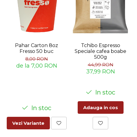
Pahar Carton 8oz
Tchibo Espresso
Fresso 50 buc
Speciale cafea boabe
500g
8,00 RON
44,99 RON
de la 7,00 RON
37,99 RON
In stoc
In stoc
Adauga in cos
Vezi Variante