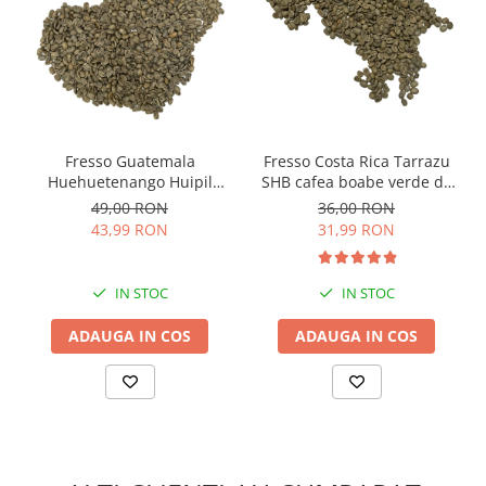
Fresso Guatemala
Fresso Costa Rica Tarrazu
Huehuetenango Huipil
SHB cafea boabe verde de
cafea boabe verde de
origine 250g
49,00 RON
36,00 RON
origine 250g
43,99 RON
31,99 RON
IN STOC
IN STOC
ADAUGA IN COS
ADAUGA IN COS