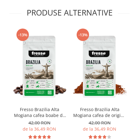
PRODUSE ALTERNATIVE
-13%
-13%
Fr
Fresso Brazilia Alta
Fresso Brazilia Alta
Mogiana cafea boabe de
Mogiana cafea de origine
origine proaspăt prăjită
proaspăt prăjită și
42,00 RON
42,00 RON
măcinată
de la 36,49 RON
de la 36,49 RON