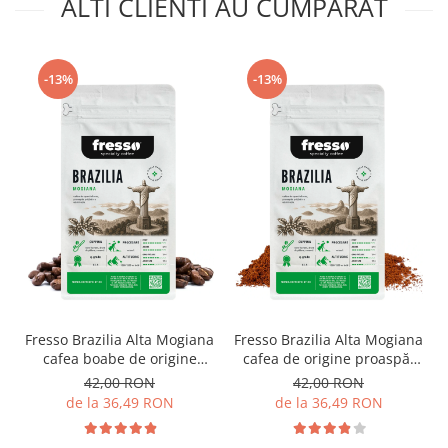
ALTI CLIENTI AU CUMPARAT
-13%
-13%
Fresso Brazilia Alta Mogiana
Fresso Brazilia Alta Mogiana
cafea boabe de origine
cafea de origine proaspăt
proaspăt prăjită
prăjită și măcinată
42,00 RON
42,00 RON
de la 36,49 RON
de la 36,49 RON