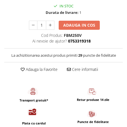
Capsule de Cafea
IN STOC
Cafea macinata
Durata de livrare:
1
ADAUGA IN COS
Cod Produs:
FBM250V
Ai nevoie de ajutor?
0753319318
La achizitionarea acestui produs primiti
29
puncte de fidelitate
Adauga la Favorite
Cere informatii
Retur produse 14 zile
Transport gratuit*
Puncte de fidelitate
Plata cu cardul