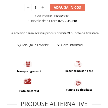
Capsule de Cafea
ADAUGA IN COS
Cafea macinata
Cod Produs:
FRSMSTC
Ai nevoie de ajutor?
0753319318
La achizitionarea acestui produs primiti
89
puncte de fidelitate
Adauga la Favorite
Cere informatii
Retur produse 14 zile
Transport gratuit*
Puncte de fidelitate
Plata cu cardul
PRODUSE ALTERNATIVE