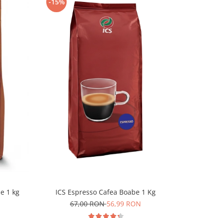
-15%
-11%
ICS Espresso Cafea Boabe 1 Kg
e 1 kg
Eduscho 
67,00 RON
56,99 RON
7