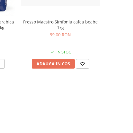
Fresso Maestro Simfonia cafea boabe
Fresso Maes
arabica
1kg
1kg
99,00 RON
IN STOC
ADAUGA IN COS
ADAU