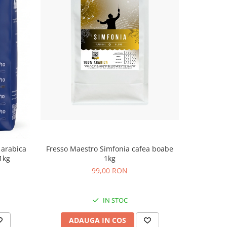
NOU
Fresso Maestro Simfonia cafea boabe
Fresso M
 arabica
1kg
1kg
99,00 RON
IN STOC
ADAUGA IN COS
AD