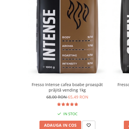
Fresso Intense cafea boabe proaspăt
Fress
prăjită vending 1kg
68,00 RON
65,49 RON
IN STOC
ADAUGA IN COS