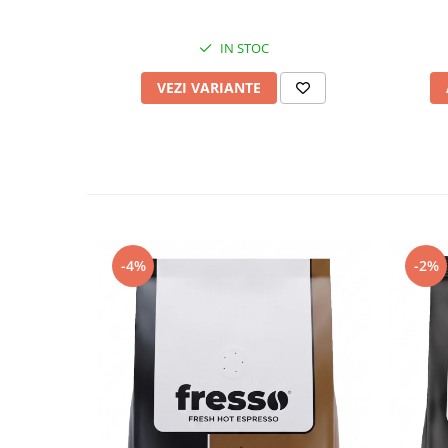
IN STOC
VEZI VARIANTE
-4%
-2%