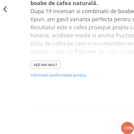
boabe de cafea naturală.
Dupa 19 incercari si combinatii de boabe 
tipuri, am gasit varianta perfecta pentr
Rezultatul este o cafea proaspat prajita 
hotarat, aciditate medie si aroma fructat
Doza de cafea pe care o recomandam pen
espresso este de
7 grame
de cafea proa
Recomandam folosirea acestui sortiment
VEZI MAI MULT
de cafea automate.
Fresso Red este
disponibila in pungi d
Informatii conformitate produs
pe bax.
-13%