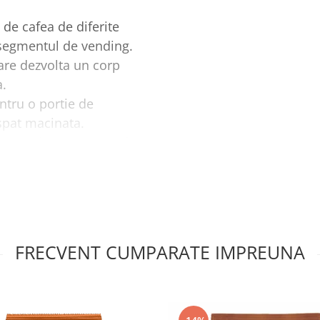
de cafea de diferite
u segmentul de vending.
care dezvolta un corp
a.
tru o portie de
spat macinata.
 de cafea in
aparatele
e 1kg
si sunt 10 pungi
FRECVENT CUMPARATE IMPREUNA