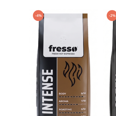
Capsule de Cafea
Cafea macinata
-4%
-2%