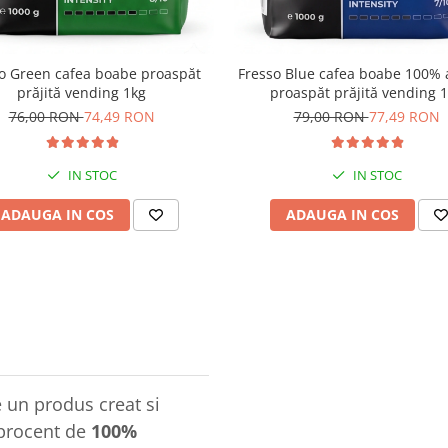
o Green cafea boabe proaspăt
Fresso Blue cafea boabe 100% 
prăjită vending 1kg
proaspăt prăjită vending 
76,00 RON
74,49 RON
79,00 RON
77,49 RON
IN STOC
IN STOC
ADAUGA IN COS
ADAUGA IN COS
 un produs creat si
 procent de
100%