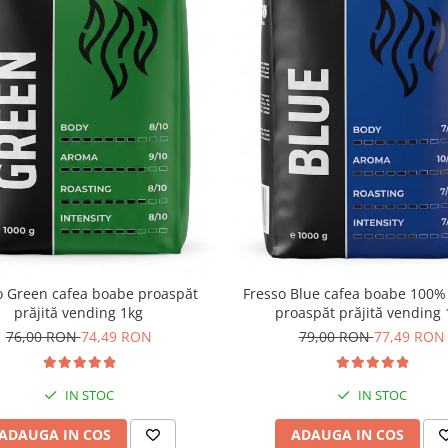
o Green cafea boabe proaspăt
Fresso Blue cafea boabe 100%
prăjită vending 1kg
proaspăt prăjită vending 
76,00 RON
74,49 RON
79,00 RON
77,49 RON
IN STOC
IN STOC
ADAUGA IN COS
ADAUGA IN COS