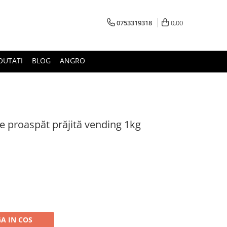
0753319318
0,00
OUTATI
BLOG
ANGRO
e proaspăt prăjită vending 1kg
A IN COS