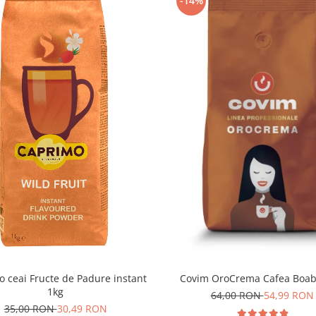
-14%
 ceai Fructe de Padure instant
Covim OroCrema Cafea Boab
1kg
64,00 RON
54,99 RON
35,00 RON
30,49 RON