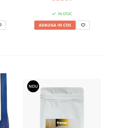
IN STOC
ADAUGA IN COS
AD
NOU