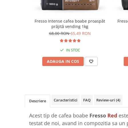
Fresso Intense cafea boabe proaspăt
Fress
prăjită vending 1kg
68,00 RON
65,49 RON
IN STOC
ADAUGA IN COS
Caracteristici
FAQ
Review-uri
(4)
Descriere
Acest tip de cafea boabe
Fresso
Red
este
testat de noi, avand in compozitia sa un