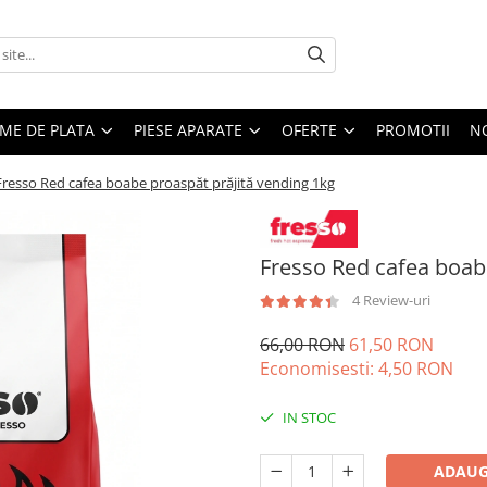
EME DE PLATA
PIESE APARATE
OFERTE
PROMOTII
N
Fresso Red cafea boabe proaspăt prăjită vending 1kg
Fresso Red cafea boab
4 Review-uri
66,00 RON
61,50 RON
Economisesti:
4,50
RON
IN STOC
ADAUG