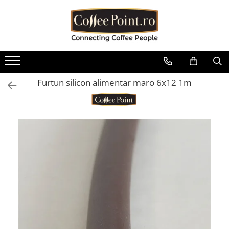
Cafea
Consumabile
Aparate
Sisteme de plata
Piese aparate
Oferte
Cafea boabe
Lapte Cafea
Espressoare automate
Cititoare bancnote Vending
Boilere
Pachete Promo
Cafea boabe Lavazza
Ciocolata
Espressoare traditionale
Restiere pentru aparate de cafea
Containere / Bazine
Baxuri Pahare
Vending
Furtun silicon alimentar maro 6x12 1m
Cafea boabe Tchibo
Cappuccino
Automate cafea si snack
Diverse
Aparate POS
Cafea boabe Jacobs
Ceai
Râșnițe de cafea
Filtrare apa
Cafea boabe Fresso
Interfete aparate cafea Vending
Ceai instant
Mobilier aparate cafea
Garnituri
Cafea boabe Covim
Diverse
Ceai plic
Autocolante aparate cafea
Grupuri de cafea
Cafea boabe Doncafe
Pahare de cafea
Accesorii espressoare
Microcontacti
Cafea boabe Eduscho
Palete
Cafea boabe Dallmayr
Echipamente si accesorii barista
Motoare si motoreductoare
Capace pahare cafea
Cafea boabe Movenpick
Plastice
Cafea boabe Illy
Zahar la plic pentru cafea
Pompe si accesorii
Cafea boabe Pellini
Sirop cafea
Rasnita si dozator
Cafea boabe Kimbo