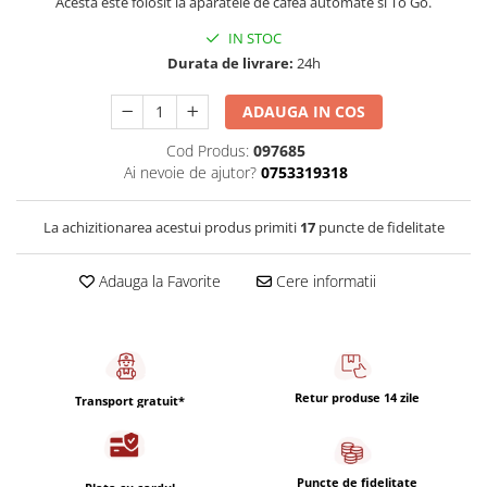
Acesta este folosit la aparatele de cafea automate si To Go.
Capsule de Cafea
IN STOC
Cafea macinata
Durata de livrare:
24h
ADAUGA IN COS
Cod Produs:
097685
Ai nevoie de ajutor?
0753319318
La achizitionarea acestui produs primiti
17
puncte de fidelitate
Adauga la Favorite
Cere informatii
Retur produse 14 zile
Transport gratuit*
Puncte de fidelitate