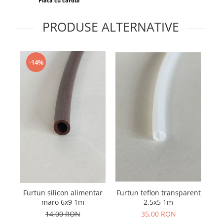
Plata cu cardul
PRODUSE ALTERNATIVE
-14%
Po
Furtun silicon alimentar
Furtun teflon transparent
maro 6x9 1m
2.5x5 1m
14,00 RON
35,00 RON