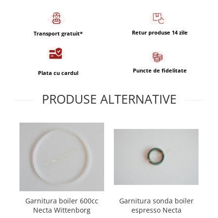
Capsule de Cafea
Cafea macinata
Retur produse 14 zile
Transport gratuit*
Puncte de fidelitate
Plata cu cardul
PRODUSE ALTERNATIVE
Garnitura sonda boiler
Garnitura boiler 600cc
Kit
espresso Necta
Necta Wittenborg
Ne