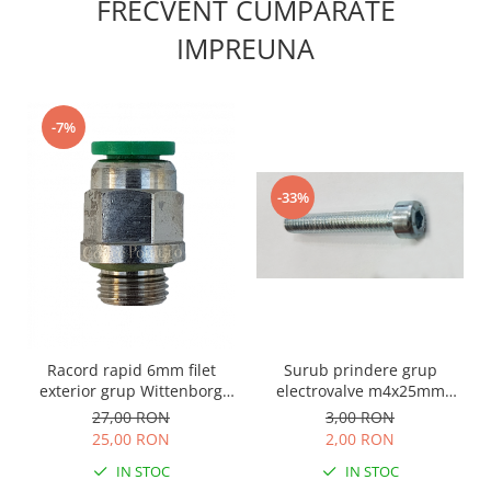
FRECVENT CUMPARATE
IMPREUNA
-7%
-33%
Surub prindere grup
Racord rapid 6mm filet
electrovalve m4x25mm
exterior grup Wittenborg
Necta/Wittenborg
7100
3,00 RON
27,00 RON
2,00 RON
25,00 RON
IN STOC
IN STOC