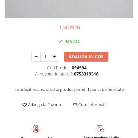
Sistem de pahare
Cafea boabe Davidoff
Cafea boabe Vergnano
Sistem de zahar si paleta
Cafea boabe Segafredo
Tastaturi si butoane
Cafea boabe Julius Meinl
1,50 RON
Cafea boabe 1kg
Cafea boabe verde
IN STOC
Alte branduri cafea
ADAUGA IN COS
Cafea de specialitate
Cafea proaspat prajita
Cod Produs:
094594
Ai nevoie de ajutor?
0753319318
Cafea Etiopia
Cafea Columbia
La achizitionarea acestui produs primiti
1
punct de fidelitate
Cafea Brazilia
Cafea Guatemala
Adauga la Favorite
Cere informatii
Cafea Costa Rica
Cafea Rwanda
Cafea Decofeinizata
Cafea Instant
Retur produse 14 zile