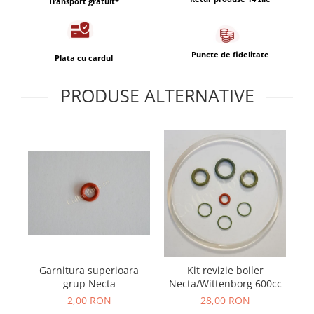
Transport gratuit*
Capsule de Cafea
Cafea macinata
Puncte de fidelitate
Plata cu cardul
PRODUSE ALTERNATIVE
Garnitura superioara
Kit revizie boiler
grup Necta
Necta/Wittenborg 600cc
2,00 RON
28,00 RON