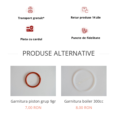
Capsule de Cafea
Cafea macinata
Retur produse 14 zile
Transport gratuit*
Puncte de fidelitate
Plata cu cardul
PRODUSE ALTERNATIVE
Ki
Garnitura piston grup 9gr
Garnitura boiler 300cc
7,00 RON
8,00 RON