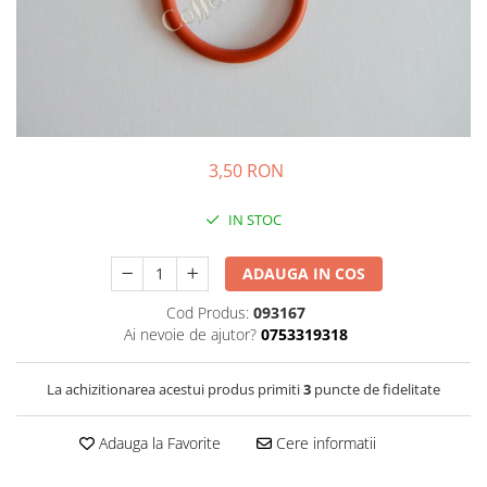
Sistem de pahare
Cafea boabe Davidoff
Cafea boabe Vergnano
Sistem de zahar si paleta
Cafea boabe Segafredo
Tastaturi si butoane
Cafea boabe Julius Meinl
Cafea boabe 1kg
Cafea boabe verde
3,50 RON
Alte branduri cafea
Cafea de specialitate
IN STOC
Cafea proaspat prajita
Cafea Etiopia
ADAUGA IN COS
Cafea Columbia
Cod Produs:
093167
Cafea Brazilia
Ai nevoie de ajutor?
0753319318
Cafea Guatemala
Cafea Costa Rica
La achizitionarea acestui produs primiti
3
puncte de fidelitate
Cafea Rwanda
Cafea Decofeinizata
Adauga la Favorite
Cere informatii
Cafea Instant