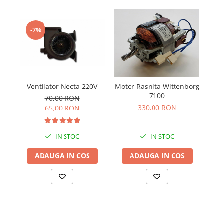
-7%
Ventilator Necta 220V
Motor Rasnita Wittenborg
Mo
7100
70,00 RON
330,00 RON
65,00 RON
IN STOC
IN STOC
ADAUGA IN COS
ADAUGA IN COS