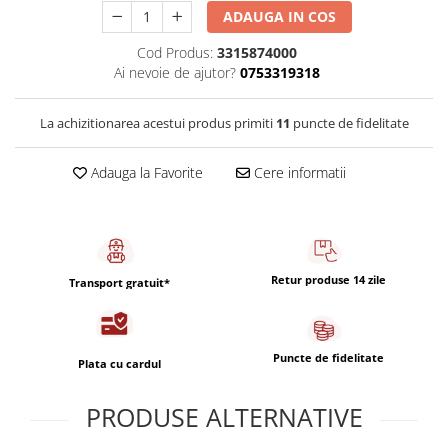
Capsule de Cafea
ADAUGA IN COS
Cafea macinata
Cod Produs:
3315874000
Ai nevoie de ajutor?
0753319318
La achizitionarea acestui produs primiti
11
puncte de fidelitate
Adauga la Favorite
Cere informatii
Retur produse 14 zile
Transport gratuit*
Puncte de fidelitate
Plata cu cardul
PRODUSE ALTERNATIVE