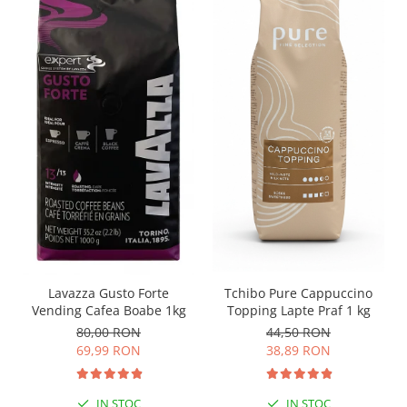
Lavazza Gusto Forte
Tchibo Pure Cappuccino
Vending Cafea Boabe 1kg
Topping Lapte Praf 1 kg
80,00 RON
44,50 RON
69,99 RON
38,89 RON
IN STOC
IN STOC