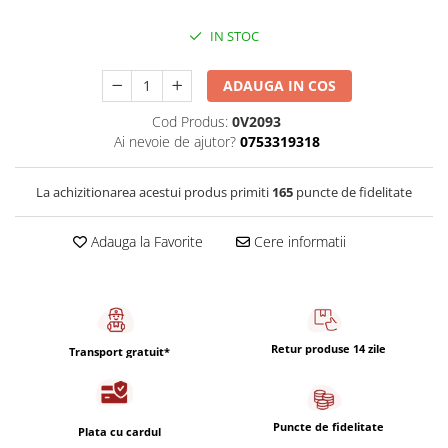
Capsule de Cafea
IN STOC
Cafea macinata
ADAUGA IN COS
Cod Produs:
0V2093
Ai nevoie de ajutor?
0753319318
La achizitionarea acestui produs primiti
165
puncte de fidelitate
Adauga la Favorite
Cere informatii
Retur produse 14 zile
Transport gratuit*
Puncte de fidelitate
Plata cu cardul