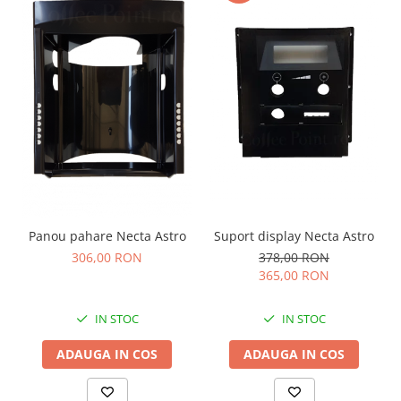
Suport display Necta Astro
Panou pahare Necta Astro
378,00 RON
306,00 RON
365,00 RON
IN STOC
IN STOC
ADAUGA IN COS
ADAUGA IN COS