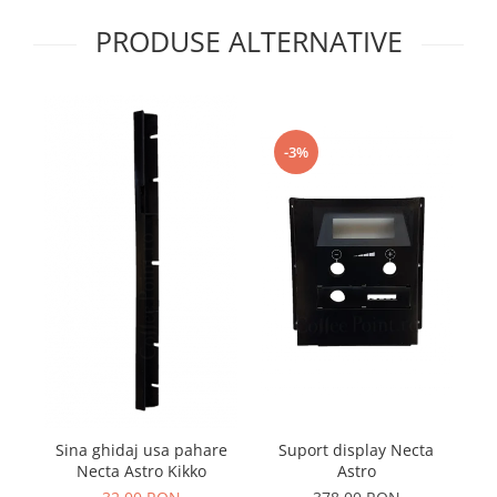
PRODUSE ALTERNATIVE
-3%
Sina ghidaj usa pahare
Suport display Necta
Pa
Necta Astro Kikko
Astro