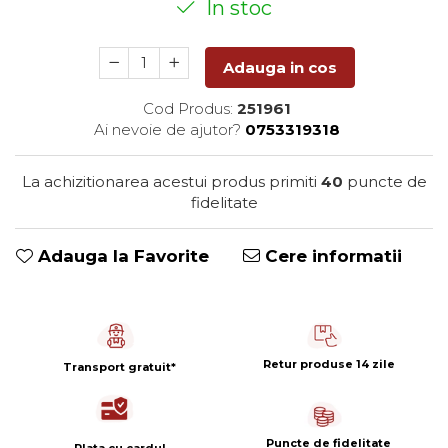
In stoc
Capsule de Cafea
Cafea macinata
Adauga in cos
Cod Produs:
251961
Ai nevoie de ajutor?
0753319318
La achizitionarea acestui produs primiti
40
puncte de
fidelitate
Adauga la Favorite
Cere informatii
Retur produse 14 zile
Transport gratuit*
Puncte de fidelitate
Plata cu cardul