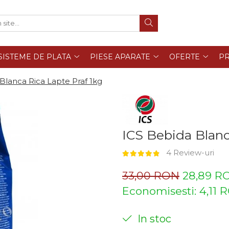
SISTEME DE PLATA
PIESE APARATE
OFERTE
PR
Blanca Rica Lapte Praf 1kg
ICS Bebida Blanc
4 Review-uri
33,00 RON
28,89 R
Economisesti:
4,11
R
In stoc