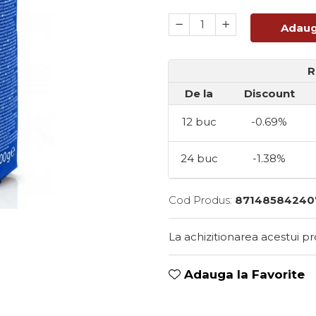
Adaug
R
De la
Discount
12
buc
-0.69%
24
buc
-1.38%
Cod Produs:
87148584240
La achizitionarea acestui p
Adauga la Favorite