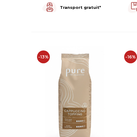
Capsule de Cafea
Transport gratuit*
Cafea macinata
-13%
-16%