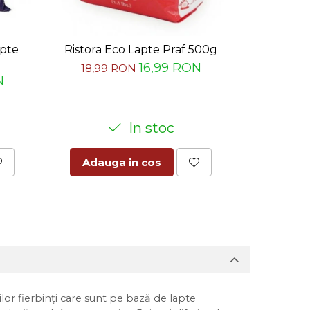
apte
Ristora Eco Lapte Praf 500g
Ristora Top
16,99 RON
18,99 RON
25,00
N
In stoc
Adauga in cos
Adaug
lor fierbinți care sunt pe bază de lapte