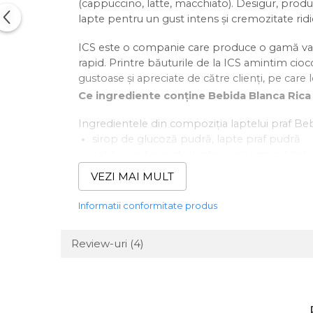
(cappuccino, latte, macchiato). Desigur, produ
lapte pentru un gust intens și cremozitate ridi
ICS este o companie care produce o gamă vari
rapid. Printre băuturile de la ICS amintim cioc
gustoase și apreciate de către clienți, pe care 
Ce ingrediente conține Bebida Blanca Rica 
Ingredientele din compoziția laptelui praf Be
sirop de glucoză pudră, lapte praf pudră
zahăr, proteine din lapte și grăsimi solubile
stabilizatori (E340/E452), antiaglomerant E5
VEZI MAI MULT
Care este dozajul recomandat pentru apar
Informatii conformitate produs
Pentru un gust intens și cremozitate corectă, 
în funcție de tipul băuturii preparate.
Review-uri
(4)
Este ideal să folosiți cantitatea recomandată d
întoarcă la aparatul vostru de vending.
Mod de ambalare: