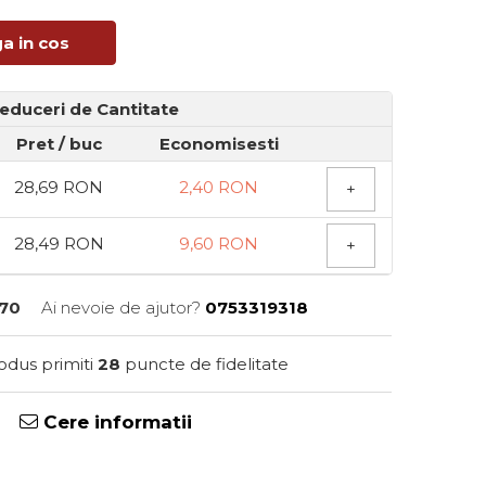
a in cos
educeri de Cantitate
Pret
/ buc
Economisesti
28,69 RON
2,40 RON
+
28,49 RON
9,60 RON
+
70
Ai nevoie de ajutor?
0753319318
rodus primiti
28
puncte de fidelitate
Cere informatii