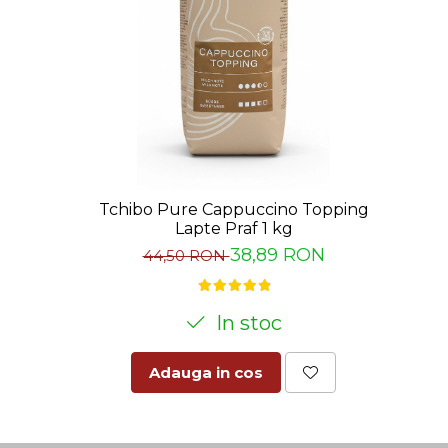
Tchibo Pure Cappuccino Topping
Lapte Praf 1 kg
38,89 RON
44,50 RON
In stoc
Adauga in cos