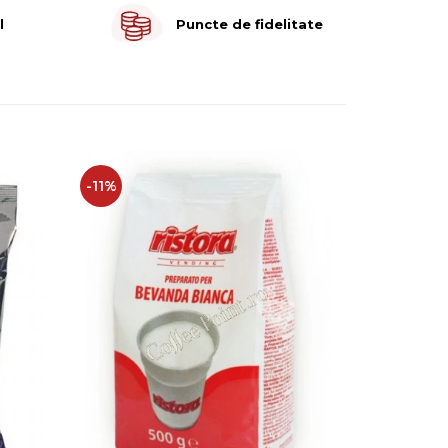
l
Puncte de fidelitate
-11%
-14%