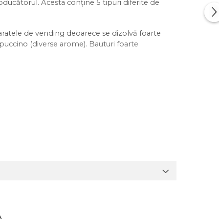
ducătorul. Acesta conține 5 tipuri diferite de
ratele de vending deoarece se dizolvă foarte
appuccino (diverse arome). Bauturi foarte
e lichid. Aceasta cantitate poate să difere și
or mulțumi clienții și îi vor face să se
A