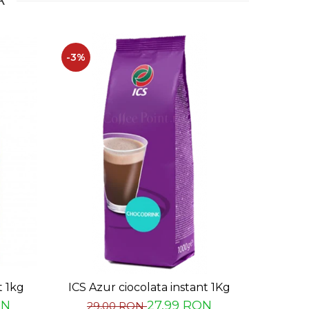
 un bax conține 6 pungi.
-3%
-17%
t 1kg
ICS Azur ciocolata instant 1Kg
Palete 
ON
27,99 RON
29,00 RON