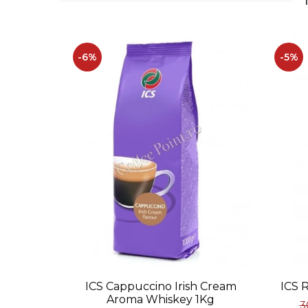
Toate produsele de la ICS, în cazul nostru lap
Este recomandat ca produsul să fie depozitat î
-6%
-5%
ICS Cappuccino Irish Cream
ICS R
Aroma Whiskey 1Kg
3