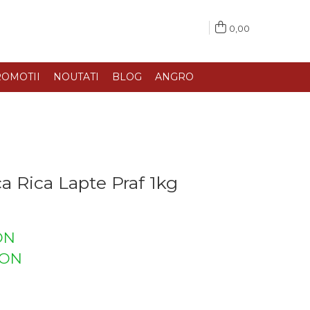
0,00
OMOTII
NOUTATI
BLOG
ANGRO
a Rica Lapte Praf 1kg
ON
ON