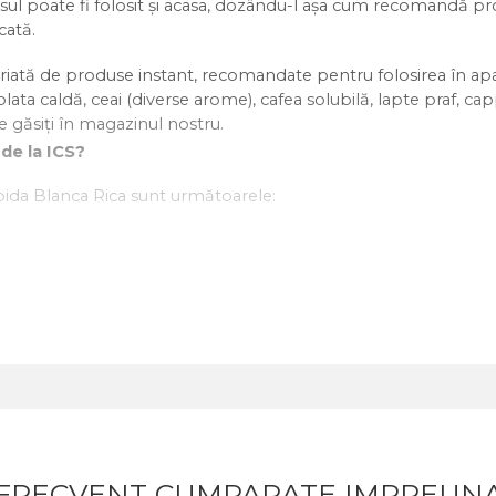
sul poate fi folosit și acasa, dozându-l așa cum recomandă pro
cată.
ată de produse instant, recomandate pentru folosirea în apa
olata caldă, ceai (diverse arome), cafea solubilă, lapte praf, c
le găsiți în magazinul nostru.
de la ICS?
bida Blanca Rica sunt următoarele:
51, emulsificatori
atele de vending?
producătorul recomandă folosirea a 6-12 grame pentru 120 ml d
e producătorul ICS pentru a obține băuturi de calitate care vă v
FRECVENT CUMPARATE IMPREUN