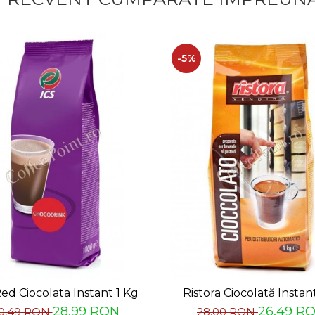
tele praf Bebida Blanca Rica este ambalat în pungi de 1 kg iar
ntr-un loc uscat.
-5%
ed Ciocolata Instant 1 Kg
Ristora Ciocolată Instan
28,99 RON
26,49 R
0,49 RON
28,00 RON