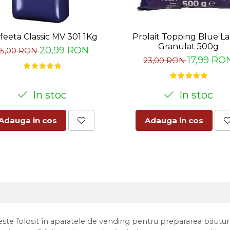
feeta Classic MV 301 1Kg
Prolait Topping Blue L
Granulat 500g
20,99 RON
25,00 RON
17,99 RO
23,00 RON
In stoc
In stoc
Adauga in cos
Adauga in cos
ste folosit în aparatele de vending pentru prepararea băuturi